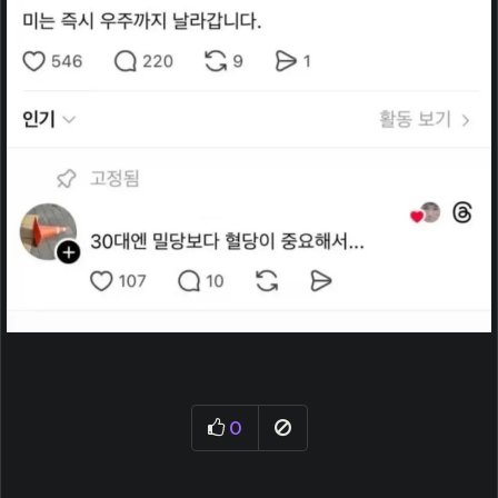
0
추천
신고