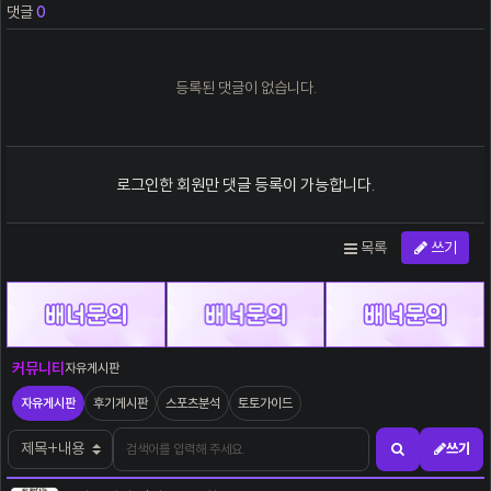
댓글
0
등록된 댓글이 없습니다.
로그인한 회원만 댓글 등록이 가능합니다.
목록
쓰기
자유게시판
커뮤니티
자유게시판
자유게시판
후기게시판
스포츠분석
토토가이드
검색어
검색대상
쓰기
검색하기