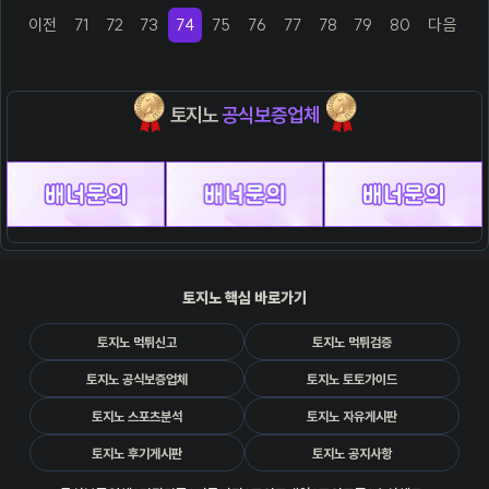
이전
71
72
73
74
75
76
77
78
79
80
다음
(previous)
(current)
(next)
토지노
공식보증업체
토지노 핵심 바로가기
토지노 먹튀신고
토지노 먹튀검증
토지노 공식보증업체
토지노 토토가이드
토지노 스포츠분석
토지노 자유게시판
토지노 후기게시판
토지노 공지사항