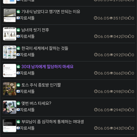
기내식 남았다고 챙기면 안되는 이유
자료셔틀
06.05
351
0
0
남녀의 씻기 전후
자료셔틀
06.05
342
0
0
한국이 세계에서 잘하는 것들
자료셔틀
06.05
292
0
0
30대 남자에게 밀당하지 마세요
자료셔틀
06.05
366
0
0
토스 주식 종토방 인기짤
자료셔틀
06.05
298
0
0
몇번 버스 타세요?
자료셔틀
06.05
294
0
0
부모님이 좀 심각하게 통제하는 여대생
자료셔틀
06.05
343
0
0