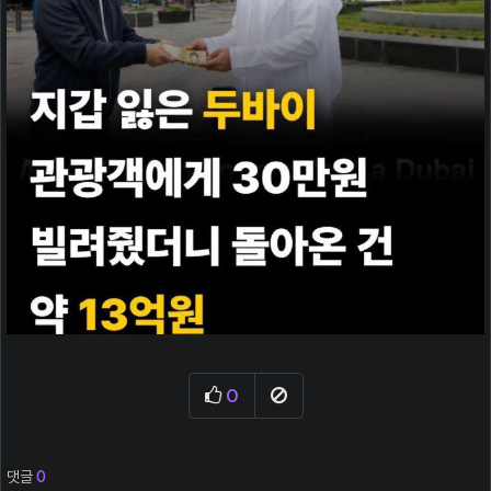
0
추천
신고
댓글
0