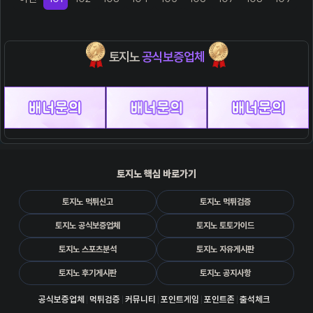
(previous)
(current)
토지노
공식보증업체
토지노 핵심 바로가기
토지노 먹튀신고
토지노 먹튀검증
토지노 공식보증업체
토지노 토토가이드
토지노 스포츠분석
토지노 자유게시판
토지노 후기게시판
토지노 공지사항
공식보증업체
먹튀검증
커뮤니티
포인트게임
포인트존
출석체크