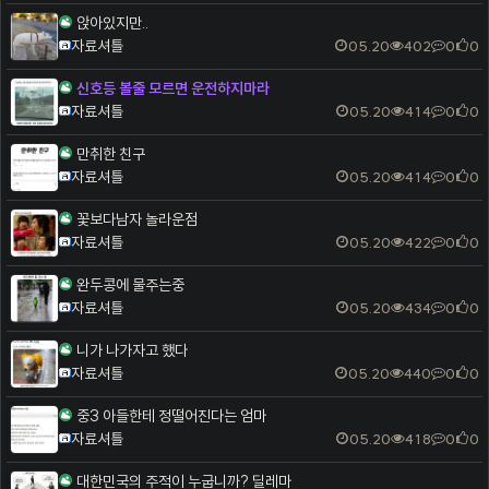
앉아있지만..
자료셔틀
05.20
402
0
0
신호등 볼줄 모르면 운전하지마라
자료셔틀
05.20
414
0
0
만취한 친구
자료셔틀
05.20
414
0
0
꽃보다남자 놀라운점
자료셔틀
05.20
422
0
0
완두콩에 물주는중
자료셔틀
05.20
434
0
0
니가 나가자고 했다
자료셔틀
05.20
440
0
0
중3 아들한테 정떨어진다는 엄마
자료셔틀
05.20
418
0
0
대한민국의 주적이 누굽니까? 딜레마