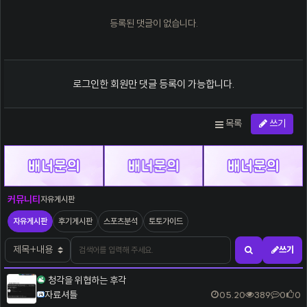
등록된 댓글이 없습니다.
로그인한 회원만 댓글 등록이 가능합니다.
목록
쓰기
자유게시판
커뮤니티
자유게시판
자유게시판
후기게시판
스포츠분석
토토가이드
검색어
검색대상
쓰기
검색하기
청각을 위협하는 후각
자료셔틀
05.20
389
0
0