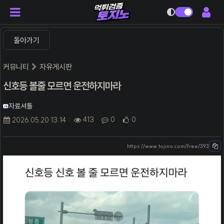
다크모드
돌아가기
커뮤니티
자유게시판
신호등 볼줄 모르면 운전하지마라
자료셔틀
413
0
0
2026.05.20 13:14
https://www.tojino.com/free/393
본문