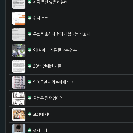
세금 폭탄 맞은 리셀러
뭐지 ㄷㄷ
무료 변호하다 현타가 왔다는 변호사
90살에 마라톤 풀코수 완주
23년 연애한 커플
알아두면 써먹는아재개그
오늘은 뭘 먹었어?
표정에 차이
챗지피티