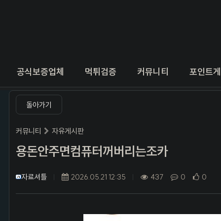
상단 네비
메인 메뉴
공식보증업체
먹튀검증
커뮤니티
포인트게
돌아가기
커뮤니티
자유게시판
용돈안주면컴퓨터꺼버리는조카
자료셔틀
2026.05.21 12:35
437
0
0
본문