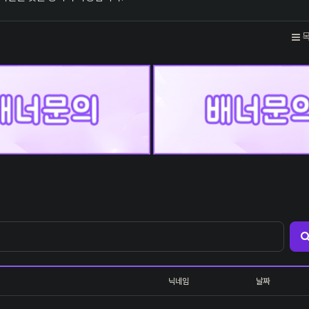
목
닉네임
날짜