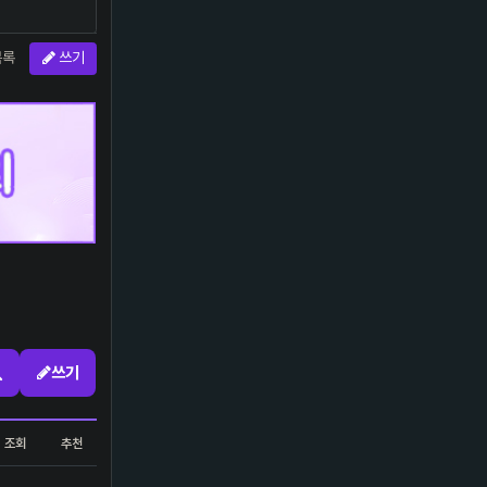
록
쓰기
쓰기
검색하기
조회
추천