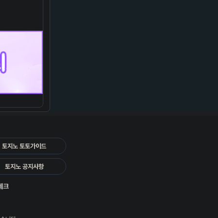
토지노 토토가이드
토지노 공지사항
체크