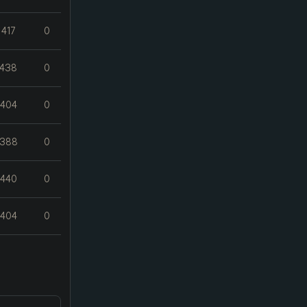
417
0
추천
438
0
추천
404
0
추천
388
0
추천
440
0
추천
404
0
추천