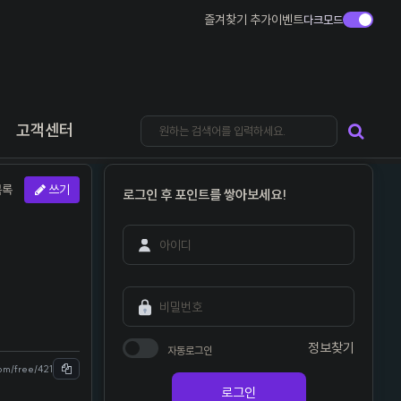
즐겨찾기 추가
이벤트
다크모드
고객센터
록
쓰기
로그인 후 포인트를 쌓아보세요!
필수
아이디
필수
비밀번호
정보찾기
자동로그인
com/free/421
로그인