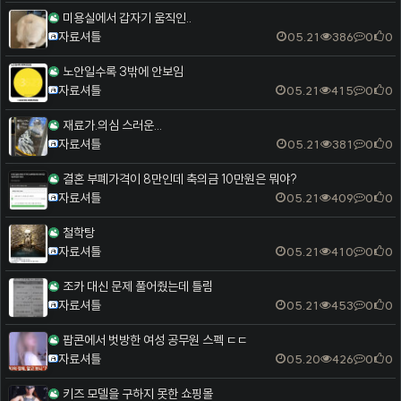
미용실에서 갑자기 움직인..
자료셔틀
05.21
386
0
0
노안일수록 3밖에 안보임
자료셔틀
05.21
415
0
0
재료가.의심 스러운...
자료셔틀
05.21
381
0
0
결혼 부폐가격이 8만인데 축의금 10만원은 뭐야?
자료셔틀
05.21
409
0
0
철학탕
자료셔틀
05.21
410
0
0
조카 대신 문제 풀어줬는데 틀림
자료셔틀
05.21
453
0
0
팝콘에서 벗방한 여성 공무원 스펙 ㄷㄷ
자료셔틀
05.20
426
0
0
키즈 모델을 구하지 못한 쇼핑몰