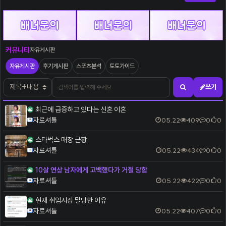
자유게시판
커뮤니티
자유게시판
자유게시판
후기게시판
스포츠분석
토토가이드
검색어
검색대상
쓰기
검색하기
최근에 급증하고 있다는 신혼 이혼
자료셔틀
05.22
409
0
0
스타벅스 매장 근황
자료셔틀
05.22
434
0
0
10살 연상 남자에게 고백했다가 거절 당함
자료셔틀
05.22
422
0
0
현재 취업시장 멸망한 이유
자료셔틀
05.22
407
0
0