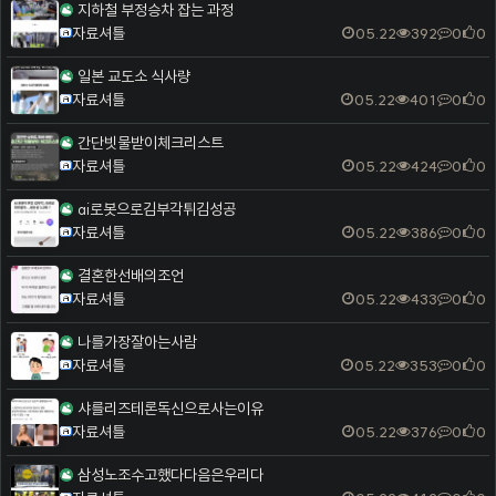
지하철 부정승차 잡는 과정
자료셔틀
05.22
392
0
0
일본 교도소 식사량
자료셔틀
05.22
401
0
0
간단빗물받이체크리스트
자료셔틀
05.22
424
0
0
ai로봇으로김부각튀김성공
자료셔틀
05.22
386
0
0
결혼한선배의조언
자료셔틀
05.22
433
0
0
나를가장잘아는사람
자료셔틀
05.22
353
0
0
샤를리즈테론독신으로사는이유
자료셔틀
05.22
376
0
0
삼성노조수고했다다음은우리다