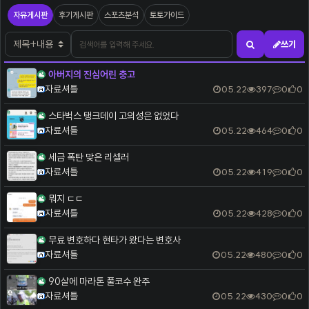
자유게시판
자유게시판
후기게시판
스포츠분석
토토가이드
검색어
검색대상
쓰기
검색하기
아버지의 진심어린 충고
자료셔틀
05.22
397
0
0
스타벅스 탱크데이 고의성은 없었다
자료셔틀
05.22
464
0
0
세금 폭탄 맞은 리셀러
자료셔틀
05.22
419
0
0
뭐지 ㄷㄷ
자료셔틀
05.22
428
0
0
무료 변호하다 현타가 왔다는 변호사
자료셔틀
05.22
480
0
0
90살에 마라톤 풀코수 완주
자료셔틀
05.22
430
0
0