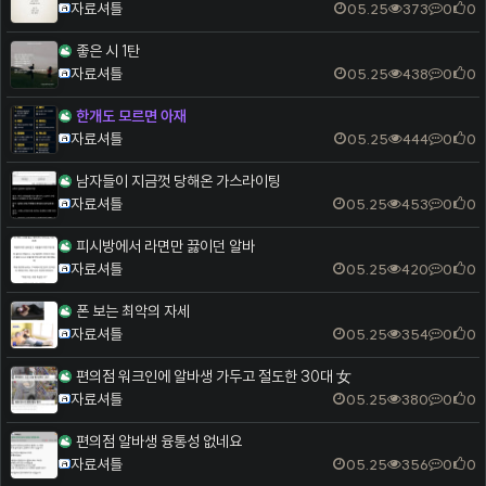
자료셔틀
05.25
373
0
0
좋은 시 1탄
자료셔틀
05.25
438
0
0
한개도 모르면 아재
자료셔틀
05.25
444
0
0
남자들이 지금껏 당해온 가스라이팅
자료셔틀
05.25
453
0
0
피시방에서 라면만 끓이던 알바
자료셔틀
05.25
420
0
0
폰 보는 최악의 자세
자료셔틀
05.25
354
0
0
편의점 워크인에 알바생 가두고 절도한 30대 女
자료셔틀
05.25
380
0
0
편의점 알바생 융통성 없네요
자료셔틀
05.25
356
0
0