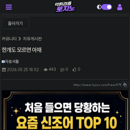
다크모드
돌아가기
커뮤니티
자유게시판
한개도 모르면 아재
자료셔틀
443
0
0
2026.05.25 18:52
https://www.tojino.com/free/479
본문