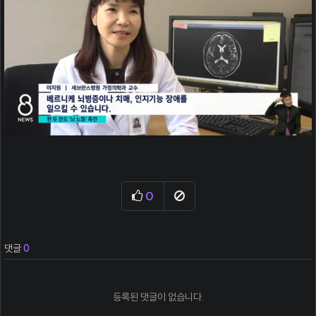
0
추천
신고
댓글
0
등록된 댓글이 없습니다.