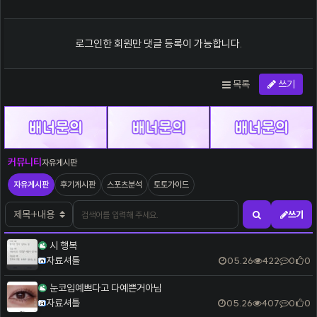
로그인한 회원만 댓글 등록이 가능합니다.
목록
쓰기
자유게시판
커뮤니티
자유게시판
자유게시판
후기게시판
스포츠분석
토토가이드
검색어
검색대상
쓰기
검색하기
시 행복
자료셔틀
05.26
422
0
0
눈코입예쁘다고 다예쁜거아님
자료셔틀
05.26
407
0
0