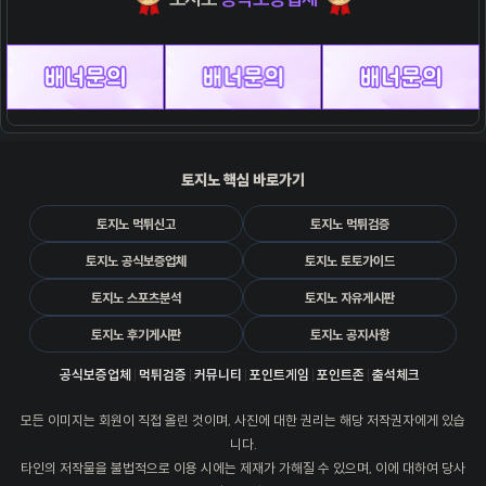
토지노 핵심 바로가기
토지노 먹튀신고
토지노 먹튀검증
토지노 공식보증업체
토지노 토토가이드
토지노 스포츠분석
토지노 자유게시판
토지노 후기게시판
토지노 공지사항
공식보증업체
먹튀검증
커뮤니티
포인트게임
포인트존
출석체크
모든 이미지는 회원이 직접 올린 것이며, 사진에 대한 권리는 해당 저작권자에게 있습
니다.
타인의 저작물을 불법적으로 이용 시에는 제재가 가해질 수 있으며, 이에 대하여 당사