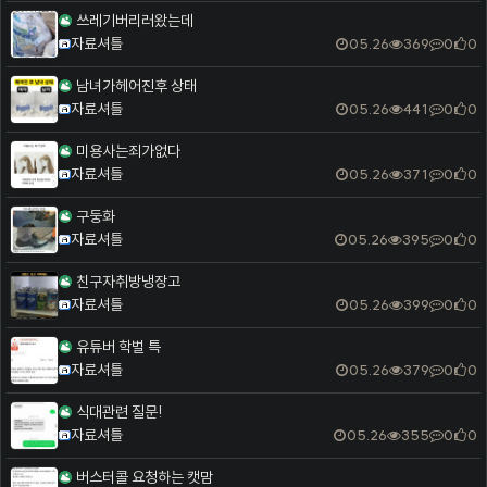
쓰레기버리러왔는데
자료셔틀
05.26
369
0
0
남녀가헤어진후 상태
자료셔틀
05.26
441
0
0
미용사는죄가없다
자료셔틀
05.26
371
0
0
구둥화
자료셔틀
05.26
395
0
0
친구자취방냉장고
자료셔틀
05.26
399
0
0
유튜버 학벌 특
자료셔틀
05.26
379
0
0
식대관련 질문!
자료셔틀
05.26
355
0
0
버스터콜 요청하는 캣맘