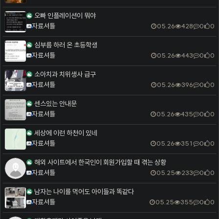
오빠 인플레이션이 뭐야
자료셔틀
05.26
428
0
0
심부름 하러 온 초등학생
자료셔틀
05.26
443
0
0
소아치과 치위생사 급구
자료셔틀
05.26
396
0
0
센스있는 안내문
자료셔틀
05.26
435
0
0
세상에 이런 하천이 있네
자료셔틀
05.26
351
0
0
해외 사이트에서 한국인이 회원가입할 때 겪는 상황
자료셔틀
05.25
233
0
0
남자는 나이를 먹어도 아이들과 똑같다
자료셔틀
05.25
355
0
0