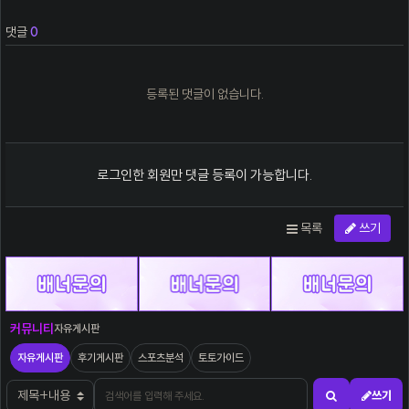
댓글
0
등록된 댓글이 없습니다.
로그인한 회원만 댓글 등록이 가능합니다.
목록
쓰기
자유게시판
커뮤니티
자유게시판
자유게시판
후기게시판
스포츠분석
토토가이드
검색어
검색대상
쓰기
검색하기