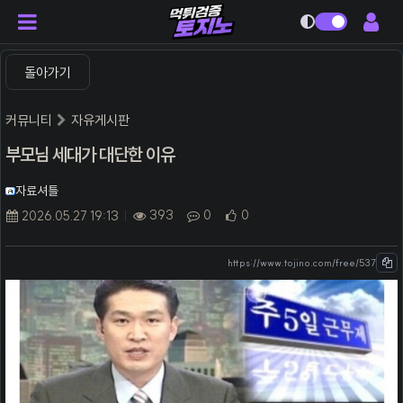
다크모드
돌아가기
커뮤니티
자유게시판
부모님 세대가 대단한 이유
자료셔틀
393
0
0
2026.05.27 19:13
https://www.tojino.com/free/537
본문