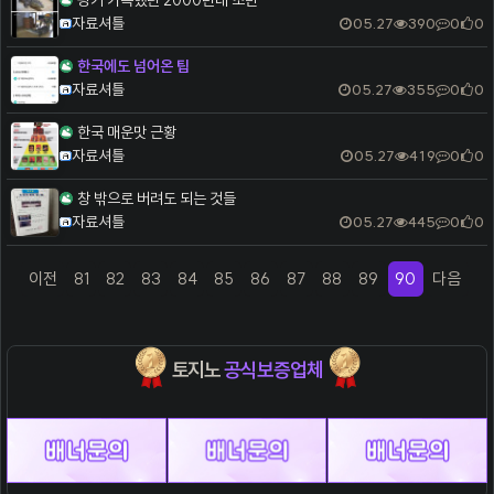
광기 가득했던 2000년대 초반
자료셔틀
05.27
390
0
0
한국에도 넘어온 팁
자료셔틀
05.27
355
0
0
한국 매운맛 근황
자료셔틀
05.27
419
0
0
창 밖으로 버려도 되는 것들
자료셔틀
05.27
445
0
0
이전
81
82
83
84
85
86
87
88
89
90
다음
(previous)
(current)
(next)
토지노
공식보증업체