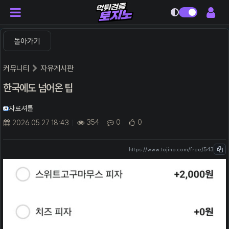
다크모드
돌아가기
커뮤니티
자유게시판
한국에도 넘어온 팁
자료셔틀
354
0
0
2026.05.27 18:43
https://www.tojino.com/free/543
본문