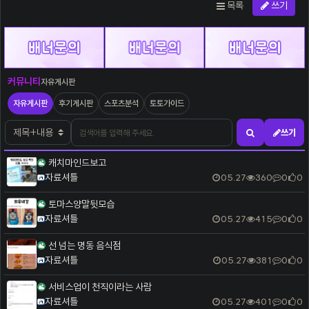
목록
쓰기
자유게시판
커뮤니티
자유게시판
자유게시판
후기게시판
스포츠분석
토토가이드
검색어
검색대상
쓰기
검색하기
캐치마인드보고
자료셔틀
05.27
360
0
0
토마스양말뒷모습
자료셔틀
05.27
415
0
0
선 넘는 명동 음식점
자료셔틀
05.27
381
0
0
서비스업이 천직이라는 사람
자료셔틀
05.27
401
0
0