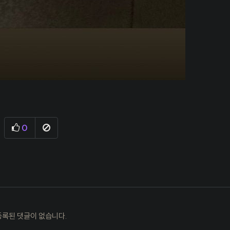
0
추천
신고
등록된 댓글이 없습니다.