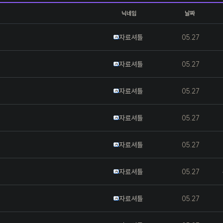
닉네임
날짜
05.27
자료셔틀
등록자
등록일
05.27
자료셔틀
등록자
등록일
05.27
자료셔틀
등록자
등록일
05.27
자료셔틀
등록자
등록일
05.27
자료셔틀
등록자
등록일
05.27
자료셔틀
등록자
등록일
05.27
자료셔틀
등록자
등록일