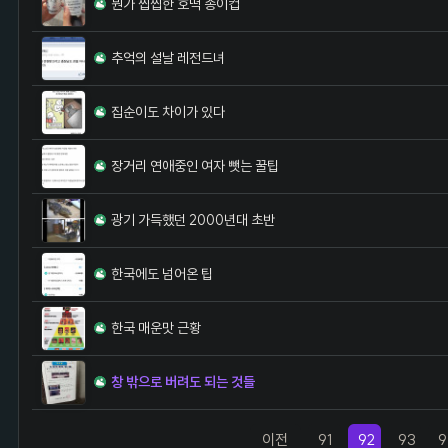
뭔가 찝찝한 호떡 종이컵
추억의 설날 레전드녀
집순이도 차이가 있다
장거리 연애중인 여자 뺏는 꿀팁
광기 가득했던 2000년대 초반
한국에도 넘어온 팁
한국 매운맛 근황
창 밖으로 버려도 되는 것들
(previous)
이전
91
92
93
9