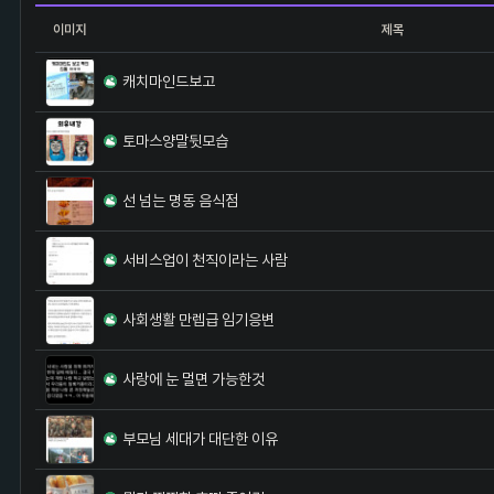
이미지
제목
캐치마인드보고
토마스양말뒷모습
선 넘는 명동 음식점
서비스업이 천직이라는 사람
사회생활 만렙급 임기응변
사랑에 눈 멀면 가능한것
부모님 세대가 대단한 이유