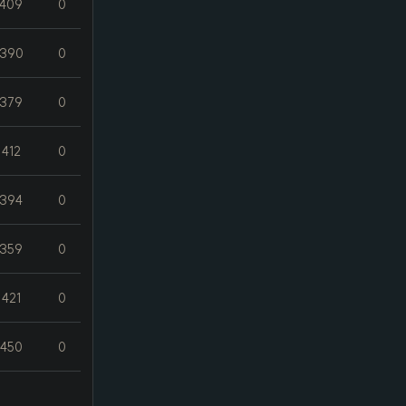
409
0
추천
390
0
추천
379
0
추천
412
0
추천
394
0
추천
359
0
추천
421
0
추천
450
0
추천