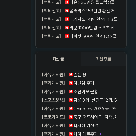
등록일
[먹튀신고]
다온 230만원 월드컵 3폴더 적중 직전 계정 차단 제보
등록일
[먹튀신고]
폴라리스 158만원 환전 거절 뒤 양방 주장 제보
등록일
[먹튀신고]
더카지노 141만원 MLB 3폴더 적중 뒤 양방 몰수 제보
등록일
[먹튀신고]
라쿤 1000만원 스포츠 베팅 차감·계정 차단 제보
등록일
[먹튀신고]
다파벳 500만원 KBO 2폴더 적중 뒤 환전 지연·계정 차단 제보
최신 글
최신 댓글
등록일
[자유게시판]
엘든 링
댓글
등록일
[후기게시판]
이끌림 후기
1
등록일
[자유게시판]
소진이모 근황
등록일
[스포츠분석]
감롯 8위-살킬드 12위, 5라운드 주도권은
등록일
[자유게시판]
ChinaJoy 2026 동그란
등록일
[토토가이드]
축구 오프사이드·자책골 득점자 정산 확인법
등록일
[자유게시판]
백지헌 여친짤
댓글
등록일
[후기게시판]
케이 에볼후기
1