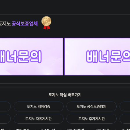
토지노
공식보증업체
토지노 핵심 바로가기
토지노 먹튀검증
토지노 공식보증업체
토지노 자유게시판
토지노 후기게시판