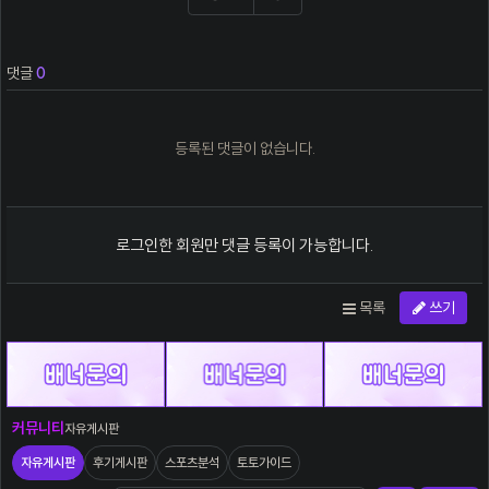
추천
신고
댓글
0
등록된 댓글이 없습니다.
로그인한 회원만 댓글 등록이 가능합니다.
목록
쓰기
자유게시판
커뮤니티
자유게시판
자유게시판
후기게시판
스포츠분석
토토가이드