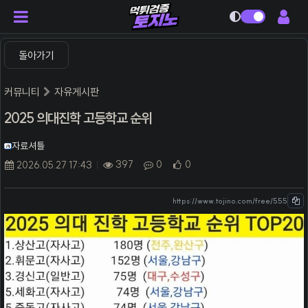
다크모드
돌아가기
커뮤니티
자유게시판
2025 의대진학 고등학교 순위
자료셔틀
397
0
0
2026.05.27 17:43
https://www.tojino.com/free/555
본문