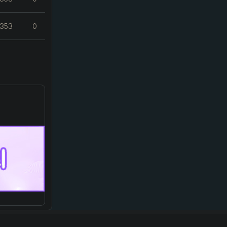
추천
353
0
추천