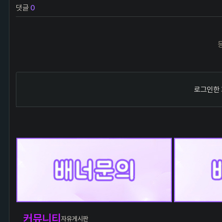
댓글
0
로그인한 
자유게시판
커뮤니티
자유게시판