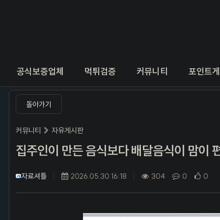
상단 네비
메인 메뉴
공식보증업체
먹튀검증
커뮤니티
포인트게
돌아가기
커뮤니티
자유게시판
집주인이 만든 음식보다 배달음식이 맘이 
자료셔틀
2026.05.30 16:18
304
0
0
본문