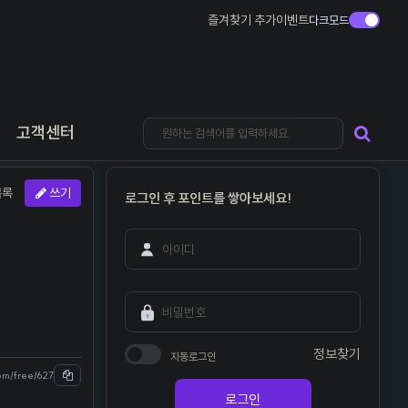
즐겨찾기 추가
이벤트
다크모드
고객센터
록
쓰기
로그인 후 포인트를 쌓아보세요!
필수
아이디
필수
비밀번호
정보찾기
자동로그인
com/free/627
로그인