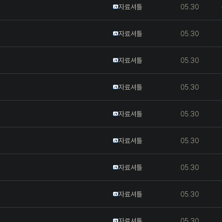
05.30
자료셔틀
등록자
등록일
05.30
자료셔틀
등록자
등록일
05.30
자료셔틀
등록자
등록일
05.30
자료셔틀
등록자
등록일
05.30
자료셔틀
등록자
등록일
05.30
자료셔틀
등록자
등록일
05.30
자료셔틀
등록자
등록일
05.30
자료셔틀
등록자
등록일
05.30
자료셔틀