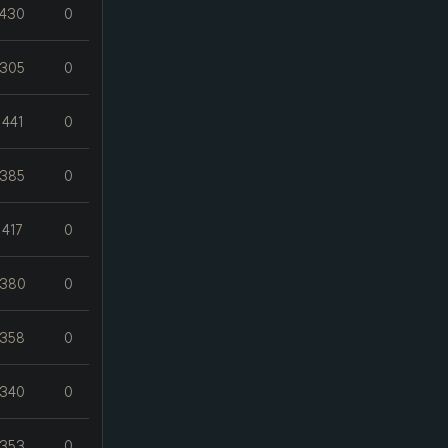
430
0
추천
305
0
추천
441
0
추천
385
0
추천
417
0
추천
380
0
추천
358
0
추천
340
0
추천
353
0