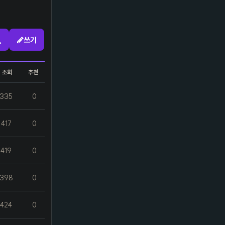
쓰기
검색하기
조회
추천
335
0
추천
417
0
추천
419
0
추천
398
0
추천
424
0
추천