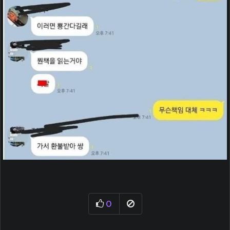
0
추천
신고