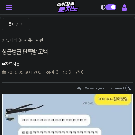
다크모드
돌아가기
커뮤니티
자유게시판
싱글벙글 단톡방 고백
자료셔틀
413
0
0
2026.05.30 16:00
https://www.tojino.com/free/630
본문