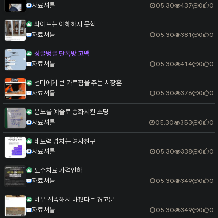
자료셔틀
05.30
437
0
0
와이프는 이해하지 못함
자료셔틀
05.30
381
0
0
싱글벙글 단톡방 고백
자료셔틀
05.30
414
0
0
선미에게 큰 가르침을 주는 서장훈
자료셔틀
05.30
376
0
0
분노를 예술로 승화시킨 초딩
자료셔틀
05.30
353
0
0
테토력 넘치는 여자친구
자료셔틀
05.30
338
0
0
도수치료 가격인하
자료셔틀
05.30
349
0
0
너무 섬뜩해서 바꿨다는 경고문
자료셔틀
05.30
349
0
0