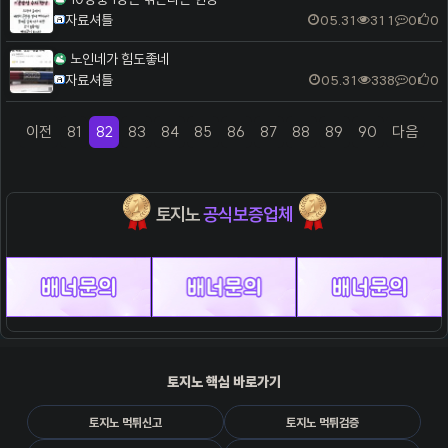
자료셔틀
05.31
311
0
0
노인네가 힘도좋네
자료셔틀
05.31
338
0
0
이전
81
82
83
84
85
86
87
88
89
90
다음
(previous)
(current)
(next)
토지노
공식보증업체
토지노 핵심 바로가기
토지노 먹튀신고
토지노 먹튀검증