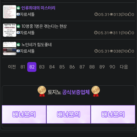
인류최대의 미스터리
자료셔틀
05.31
313
0
0
10명중 1명은 겪는다는 현상
자료셔틀
05.31
311
0
0
노인네가 힘도좋네
자료셔틀
05.31
338
0
0
이전
81
82
83
84
85
86
87
88
89
90
다음
(previous)
(current)
(next)
토지노
공식보증업체