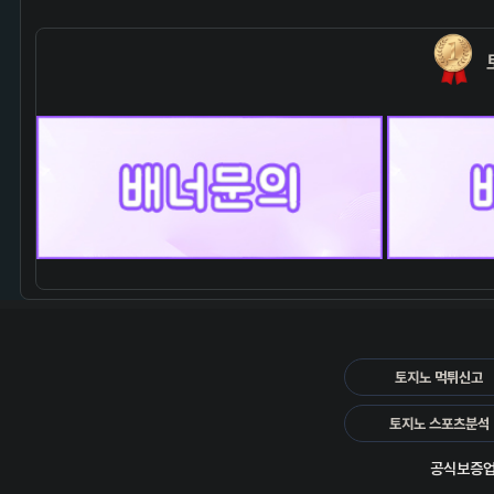
토지노 먹튀신고
토지노 스포츠분석
공식보증