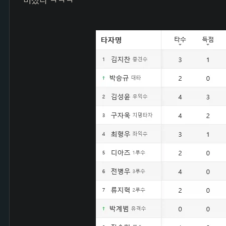
미쳤다 ㅋㅋㅋ