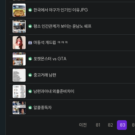
한국에서 야구가 인기인 이유JPG
평소 인간관계가 보이는 윤남노 쉐프
마동석 개드립 ㅋㅋㅋ
포켓몬스터 vs GTA
중고거래 남편
남편과아내 외출준비차이
알콜중독자
(previous)
이전
81
82
83
8
(curren