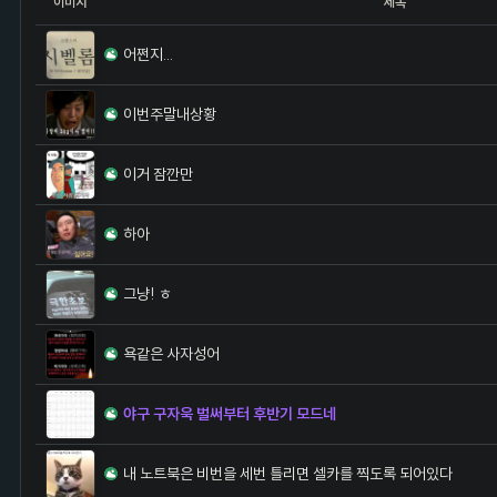
이미지
제목
어쩐지...
이번주말내상황
이거 잠깐만
하아
그냥! ㅎ
욕같은 사자성어
야구 구자욱 벌써부터 후반기 모드네
내 노트북은 비번을 세번 틀리면 셀카를 찍도록 되어있다