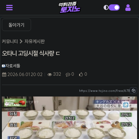
다크모드
돌아가기
커뮤니티
자유게시판
오타니 고딩시절 식사량 ㄷ
자료셔틀
332
0
0
2026.06.01 20:02
https://www.tojino.com/free/678
본문