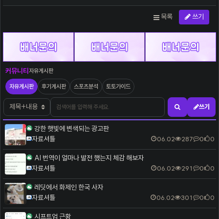
목록
쓰기
자유게시판
커뮤니티
자유게시판
자유게시판
후기게시판
스포츠분석
토토가이드
검색어
검색대상
쓰기
검색하기
강한 햇빛에 변색되는 광고판
자료셔틀
06.02
287
0
0
AI 번역이 얼마나 발전 했는지 체감 해보자
자료셔틀
06.02
291
0
0
레딧에서 화제인 한국 사자
자료셔틀
06.02
301
0
0
시프트업 근황