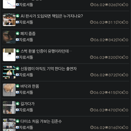
자료셔틀
06.02
326
0
0
AI 판사가 도입되면 책임은 누가지나요?
자료셔틀
06.02
311
0
0
폐지 줍줍
자료셔틀
06.02
342
0
0
스벅 환불 인증이 유행이라던데…
자료셔틀
06.02
320
0
0
신동엽이 아직도 기억 한다는 출연자
자료셔틀
06.02
372
0
0
바닥과 한몸
자료셔틀
06.02
415
0
0
길가다가
자료셔틀
06.02
470
0
0
다이소 처음 가보는 김준수
자료셔틀
06.02
316
0
0