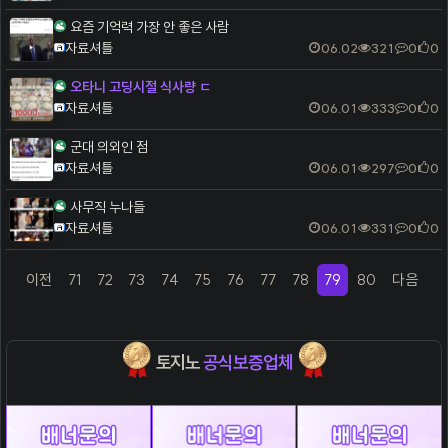
요즘 기억력 가장 안 좋은 사람
자료셔틀
06.02
321
0
0
오타니 고딩시절 식사량 ㄷ
자료셔틀
06.01
333
0
0
군대 의외인 점
자료셔틀
06.01
297
0
0
사무직 누나들
자료셔틀
06.01
331
0
0
이전
71
72
73
74
75
76
77
78
79
80
다음
(previous)
(current)
(next)
토지노
공식보증업체