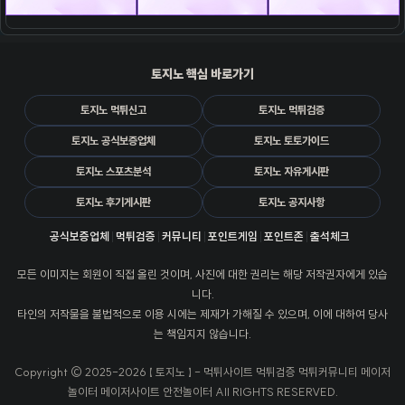
토지노 핵심 바로가기
토지노 먹튀신고
토지노 먹튀검증
토지노 공식보증업체
토지노 토토가이드
토지노 스포츠분석
토지노 자유게시판
토지노 후기게시판
토지노 공지사항
공식보증업체
먹튀검증
커뮤니티
포인트게임
포인트존
출석체크
모든 이미지는 회원이 직접 올린 것이며, 사진에 대한 권리는 해당 저작권자에게 있습
니다.
타인의 저작물을 불법적으로 이용 시에는 제재가 가해질 수 있으며, 이에 대하여 당사
는 책임지지 않습니다.
Copyright © 2025-2026 【 토지노 】 - 먹튀사이트 먹튀검증 먹튀커뮤니티 메이저
놀이터 메이저사이트 안전놀이터 All RIGHTS RESERVED.