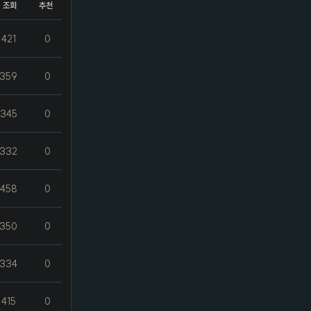
조회
추천
421
0
추천
359
0
추천
345
0
추천
332
0
추천
458
0
추천
350
0
추천
334
0
추천
415
0
추천