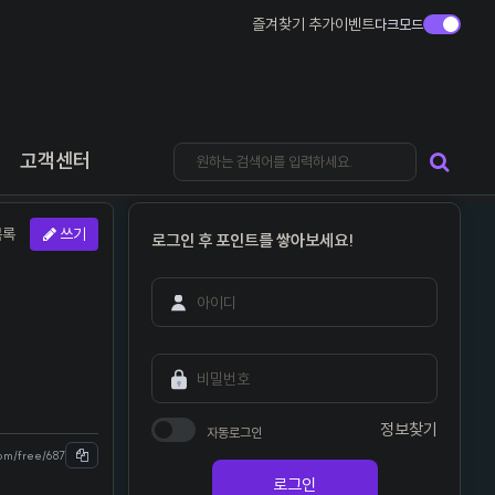
즐겨찾기 추가
이벤트
다크모드
고객센터
록
쓰기
로그인 후 포인트를 쌓아보세요!
필수
아이디
필수
비밀번호
정보찾기
자동로그인
com/free/687
로그인