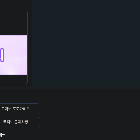
토지노 토토가이드
토지노 공지사항
체크