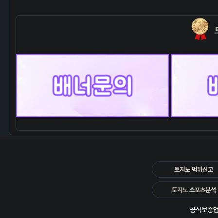
토지노 먹튀신고
토지노 스포츠분석
공식보증