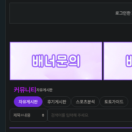
로그인한 
자유게시판
커뮤니티
자유게시판
자유게시판
후기게시판
스포츠분석
토토가이드
검색대상
검색어