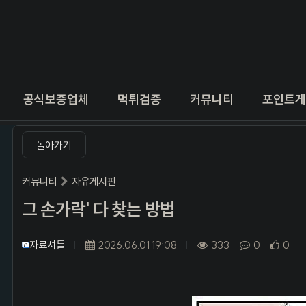
상단 네비
메인 메뉴
공식보증업체
먹튀검증
커뮤니티
포인트게
돌아가기
커뮤니티
자유게시판
그 손가락' 다 찾는 방법
자료셔틀
2026.06.01 19:08
333
0
0
본문