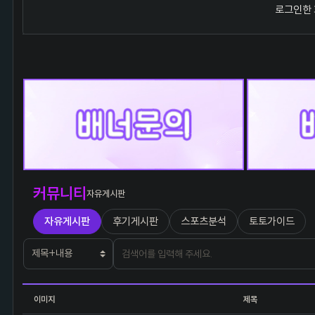
로그인한 
자유게시판
커뮤니티
자유게시판
자유게시판
후기게시판
스포츠분석
토토가이드
검색대상
검색어
이미지
제목