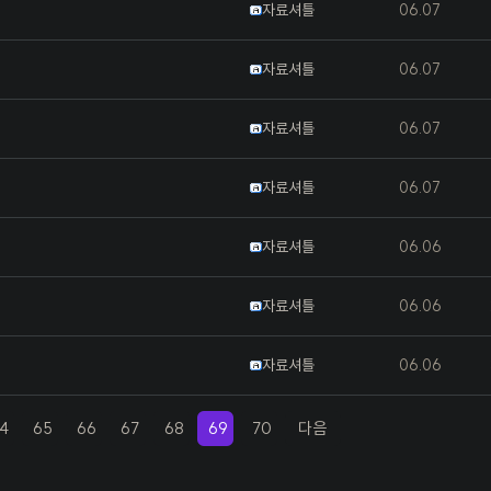
06.07
자료셔틀
등록자
등록일
06.07
자료셔틀
등록자
등록일
06.07
자료셔틀
등록자
등록일
06.07
자료셔틀
등록자
등록일
06.06
자료셔틀
등록자
등록일
06.06
자료셔틀
등록자
등록일
06.06
자료셔틀
등록자
등록일
(next)
4
65
66
67
68
69
70
다음
(current)