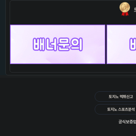
토지노 먹튀신고
토지노 스포츠분석
공식보증