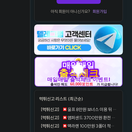
아직 회원이 아니신가요?
회원가입
먹튀신고 리스트 (최근순)
등록일
[먹튀신고]
울프 8만원 보너스 이용 뒤 게임 제한·아이디 차단 제보
등록일
[먹튀신고]
앰퍼샌드 3700만원 환전 대기 뒤 추천인까지 차단 제보
등록일
[먹튀신고]
맥라렌 100만원 3폴더 적중 뒤 배당 하락 주장·환전 취소 제보