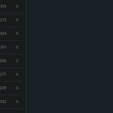
313
0
추천
273
0
추천
304
0
추천
301
0
추천
288
0
추천
277
0
추천
339
0
추천
332
0
추천