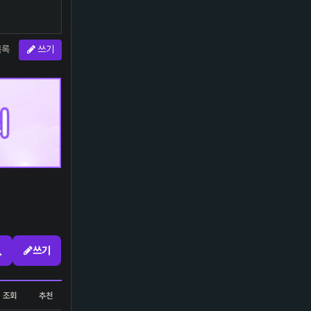
록
쓰기
쓰기
검색하기
조회
추천