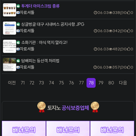
투게더 아이스크림 종류
자료셔틀
06.03
338
0
0
싱글벙글 대구 시내버스 공지사항.JPG
자료셔틀
06.03
342
0
0
소화기관 : 야식 먹지 말라고!
자료셔틀
06.03
482
0
0
담배피는 등산객 처리법
자료셔틀
06.03
357
0
0
이전
71
72
73
74
75
76
77
78
79
80
다음
(previous)
(current)
(next)
토지노
공식보증업체