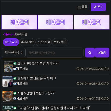
목록
쓰기
자유게시판
커뮤니티
자유게시판
자유게시판
후기게시판
스포츠분석
토토가이드
검색어
검색대상
쓰기
검색하기
호텔키 반납을 깜빡한 사람 ㄷㄷ
자료셔틀
06.04
333
0
0
현실에서 발생한 돈 복사 버그
자료셔틀
06.04
284
0
0
서울 5선인데 독립하나용??
자료셔틀
06.04
317
0
0
오세훈 "시민들이 견제와 균형 대원칙 다시 확고히 세워"