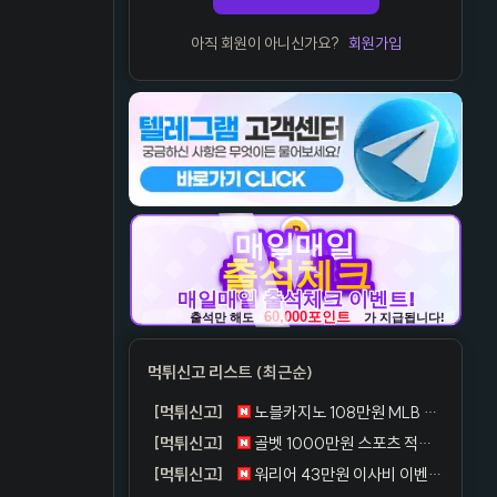
아직 회원이 아니신가요?
회원가입
먹튀신고 리스트 (최근순)
등록일
[먹튀신고]
노블카지노 108만원 MLB 3폴더 적중 뒤 계정 차단 제보
등록일
[먹튀신고]
골벳 1000만원 스포츠 적중 뒤 배팅검수·환전 지연 제보
등록일
[먹튀신고]
워리어 43만원 이사비 이벤트 이용 뒤 환전 거절 제보