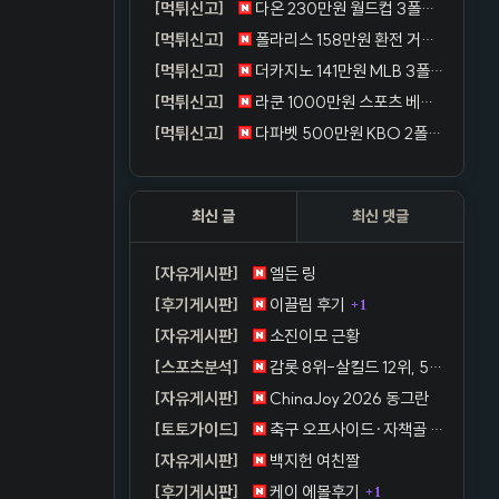
등록일
[먹튀신고]
다온 230만원 월드컵 3폴더 적중 직전 계정 차단 제보
등록일
[먹튀신고]
폴라리스 158만원 환전 거절 뒤 양방 주장 제보
등록일
[먹튀신고]
더카지노 141만원 MLB 3폴더 적중 뒤 양방 몰수 제보
등록일
[먹튀신고]
라쿤 1000만원 스포츠 베팅 차감·계정 차단 제보
등록일
[먹튀신고]
다파벳 500만원 KBO 2폴더 적중 뒤 환전 지연·계정 차단 제보
최신 글
최신 댓글
등록일
[자유게시판]
엘든 링
댓글
등록일
[후기게시판]
이끌림 후기
1
등록일
[자유게시판]
소진이모 근황
등록일
[스포츠분석]
감롯 8위-살킬드 12위, 5라운드 주도권은
등록일
[자유게시판]
ChinaJoy 2026 동그란
등록일
[토토가이드]
축구 오프사이드·자책골 득점자 정산 확인법
등록일
[자유게시판]
백지헌 여친짤
댓글
등록일
[후기게시판]
케이 에볼후기
1