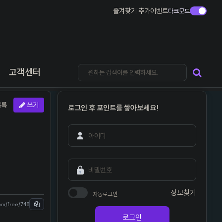
즐겨찾기 추가
이벤트
다크모드
고객센터
록
쓰기
로그인 후 포인트를 쌓아보세요!
필수
아이디
필수
비밀번호
정보찾기
자동로그인
com/free/748
로그인