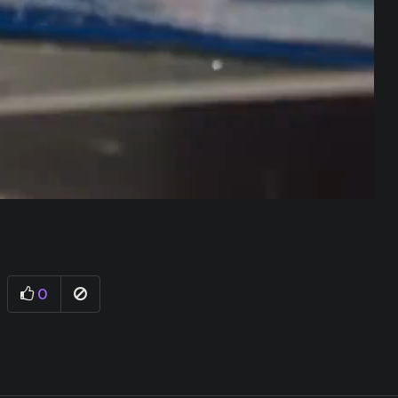
1x
0
추천
신고