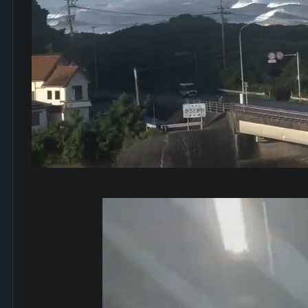
0:04
/
0:18