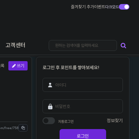
즐겨찾기 추가
이벤트
다크모드
고객센터
록
쓰기
로그인 후 포인트를 쌓아보세요!
필수
아이디
필수
비밀번호
정보찾기
자동로그인
com/free/758
로그인