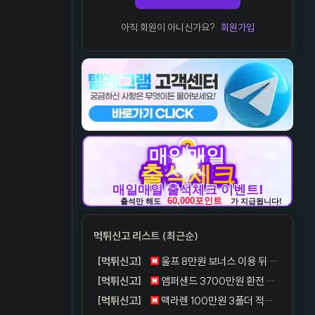
아직 회원이 아니신가요?
회원가입
먹튀신고 리스트 (최근순)
등록일
[먹튀신고]
울프 8만원 보너스 이용 뒤 게임 제한·아이디 차단 제보
등록일
[먹튀신고]
앰퍼샌드 3700만원 환전 대기 뒤 추천인까지 차단 제보
등록일
[먹튀신고]
맥라렌 100만원 3폴더 적중 뒤 배당 하락 주장·환전 취소 제보