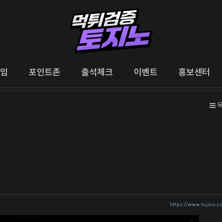
임
포인트존
출석체크
이벤트
홍보센터
목
https://www.tojino.