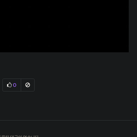
1x
0
추천
신고