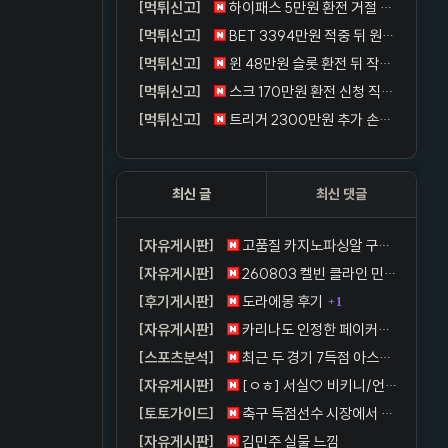
등록일
[먹튀신고]
하이패스 5만원 환전 거절 신고 뒤 불이익 협박 연락 제보
등록일
[먹튀신고]
BET 3394만원 적중 뒤 원금 처리 제보
등록일
[먹튀신고]
윈 48만원 슬롯 환전 뒤 작업 주장·당첨금 몰수 제보
등록일
[먹튀신고]
스크 170만원 환전 신청 직후 접속 차단 제보
등록일
[먹튀신고]
트리거 2300만원 추가 손실 뒤 환전 지연·계좌 정지 제보
최신 글
최신 댓글
등록일
[자유게시판]
고품질 카지노파싱알 구축 | 정품알 수준의 안정적인 배팅환경-ck솔루션
등록일
[자유게시판]
260803 켈빈 클라인 민가유 [후방]
댓글
등록일
[후기게시판]
도라에몽 후기
1
등록일
[자유게시판]
카리나도 인정한 페이커의 인기 ㅋㅋ (with 윈터)
등록일
[스포츠분석]
최근 두 경기 7득점 아스널, 베티스전에서도 흐름을 잇나?
등록일
[자유게시판]
[ㅇㅎ] 서실♡ 비키니/언더붑/하이레그.mp4
등록일
[토토가이드]
축구 득점선수 시장에서 자책골·교체 출전·연장전 확인법
등록일
[자유게시판]
김민주 실물 느낌