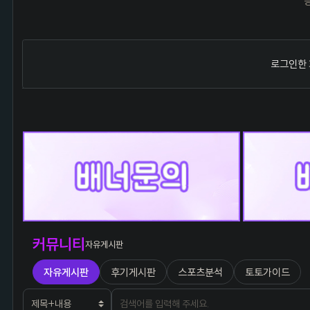
로그인한 
자유게시판
커뮤니티
자유게시판
자유게시판
후기게시판
스포츠분석
토토가이드
검색대상
검색어