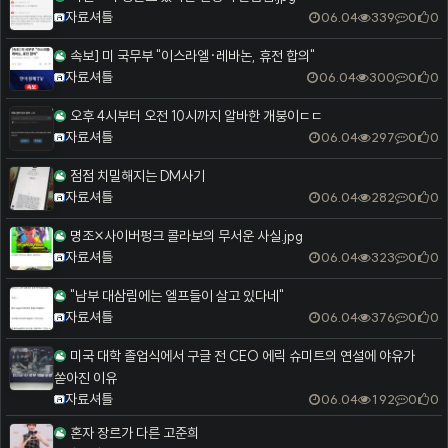
자료셔틀
06.04
339
0
0
속보] 미 국무부 "이스라엘·레바논, 휴전 합의"
자료셔틀
06.04
300
0
0
오후 4시부터 오전 10시까지 알바한 개붕이ㄷㄷ
자료셔틀
06.04
297
0
0
점점 치밀해지는 DM사기
자료셔틀
06.04
282
0
0
명조×사이버펑크 콜라보의 무서운 사실.jpg
자료셔틀
06.04
323
0
0
"남부 대삼림에는 엘프들이 살고 있다네"
자료셔틀
06.04
376
0
0
미국 대학 졸업식에서 구글 전 CEO 에릭 슈미트의 연설에 야유가
쏟아진 이유
자료셔틀
06.04
192
0
0
혼자 장르가 다른 고준희