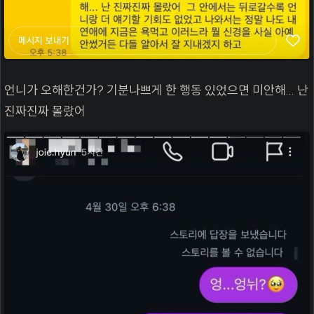
언니가 오해한건가? 기분나쁘게 한 행동 있었으면 미안해... 난
진짜진짜 몰랐어