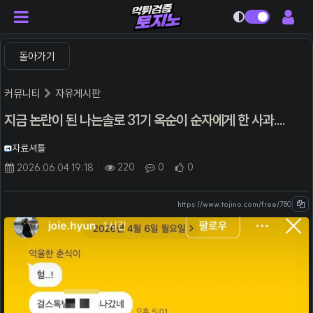
다크모드
돌아가기
커뮤니티
자유게시판
지금 논란이 된 나는솔로 31기 옥순이 순자에게 한 사과....
자료셔틀
220
0
0
2026.06.04 19:18
https://www.tojino.com/free/780
본문