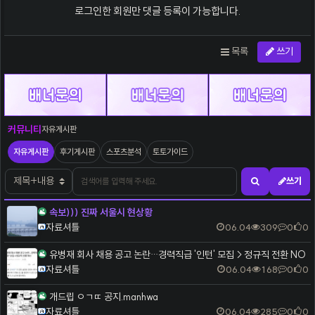
로그인한 회원만 댓글 등록이 가능합니다.
목록
쓰기
자유게시판
커뮤니티
자유게시판
자유게시판
후기게시판
스포츠분석
토토가이드
검색어
검색대상
쓰기
검색하기
속보))) 진짜 서울시 현상황
자료셔틀
06.04
309
0
0
유병재 회사 채용 공고 논란…경력직급 '인턴' 모집→정규직 전환 NO
자료셔틀
06.04
168
0
0
개드립 ㅇㄱㄸ 공지.manhwa
자료셔틀
06.04
285
0
0