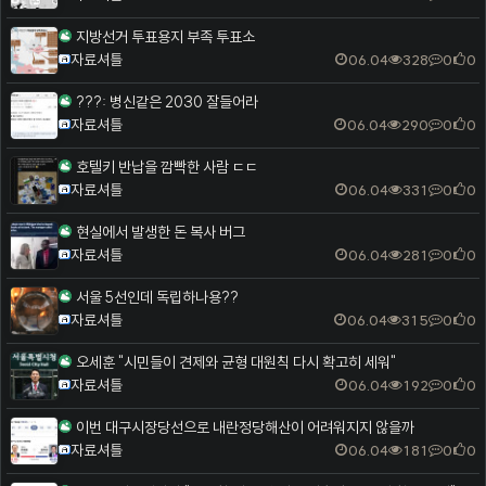
지방선거 투표용지 부족 투표소
자료셔틀
06.04
328
0
0
???: 병신같은 2030 잘들어라
자료셔틀
06.04
290
0
0
호텔키 반납을 깜빡한 사람 ㄷㄷ
자료셔틀
06.04
331
0
0
현실에서 발생한 돈 복사 버그
자료셔틀
06.04
281
0
0
서울 5선인데 독립하나용??
자료셔틀
06.04
315
0
0
오세훈 "시민들이 견제와 균형 대원칙 다시 확고히 세워"
자료셔틀
06.04
192
0
0
이번 대구시장당선으로 내란정당해산이 어려워지지 않을까
자료셔틀
06.04
181
0
0