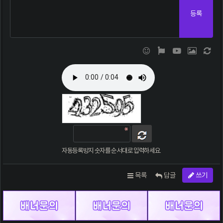
등록
이모티콘
폰트어썸
동영상
이미지
새 댓
자동등록방지 숫자를 순서대로 입력하세요.
목록
답글
쓰기