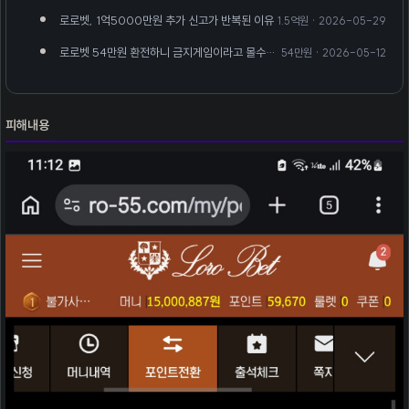
로로벳, 1억5000만원 추가 신고가 반복된 이유
1.5억원 · 2026-05-29
로로벳 54만원 환전하니 금지게임이라고 몰수했습니다
54만원 · 2026-05-12
피해내용