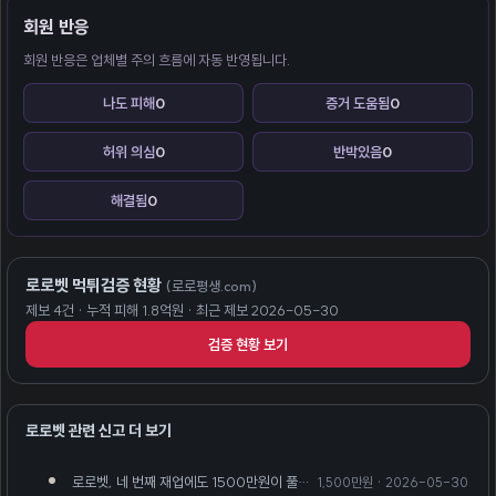
회원 반응
회원 반응은 업체별 주의 흐름에 자동 반영됩니다.
나도 피해
0
증거 도움됨
0
허위 의심
0
반박있음
0
해결됨
0
로로벳 먹튀검증 현황
(로로평생.com)
제보 4건 · 누적 피해 1.8억원 · 최근 제보 2026-05-30
검증 현황 보기
로로벳 관련 신고 더 보기
로로벳, 네 번째 재업에도 1500만원이 풀리지 않은 경고
1,500만원 · 2026-05-30