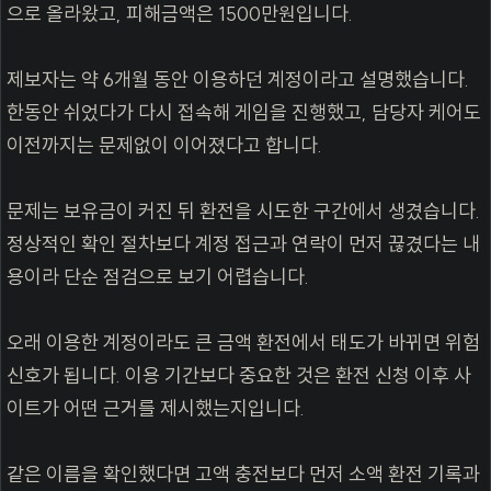
으로 올라왔고, 피해금액은 1500만원입니다.
제보자는 약 6개월 동안 이용하던 계정이라고 설명했습니다.
한동안 쉬었다가 다시 접속해 게임을 진행했고, 담당자 케어도
이전까지는 문제없이 이어졌다고 합니다.
문제는 보유금이 커진 뒤 환전을 시도한 구간에서 생겼습니다.
정상적인 확인 절차보다 계정 접근과 연락이 먼저 끊겼다는 내
용이라 단순 점검으로 보기 어렵습니다.
오래 이용한 계정이라도 큰 금액 환전에서 태도가 바뀌면 위험
신호가 됩니다. 이용 기간보다 중요한 것은 환전 신청 이후 사
이트가 어떤 근거를 제시했는지입니다.
같은 이름을 확인했다면 고액 충전보다 먼저 소액 환전 기록과