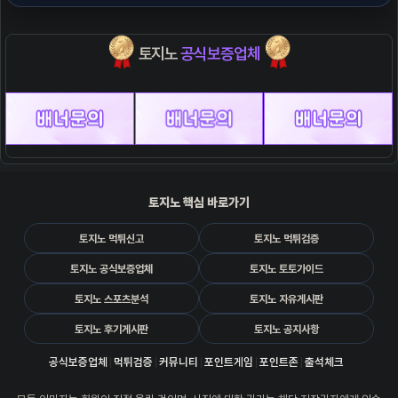
토지노
공식보증업체
토지노 핵심 바로가기
토지노 먹튀신고
토지노 먹튀검증
토지노 공식보증업체
토지노 토토가이드
토지노 스포츠분석
토지노 자유게시판
토지노 후기게시판
토지노 공지사항
공식보증업체
먹튀검증
커뮤니티
포인트게임
포인트존
출석체크