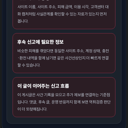
사이트 이름, 사이트 주소, 피해 금액, 이용 시각, 고객센터 대
화 캡처처럼 사실관계를 확인할 수 있는 자료가 있는지 먼저
봅니다.
후속 신고에 필요한 정보
비슷한 피해를 겪었다면 동일한 사이트 주소, 계정 상태, 충전
·환전 내역을 함께 남기면 같은 사건선상인지 더 빠르게 연결
할 수 있습니다.
이 글이 이어주는 신고 흐름
이 게시글은 사건 기록을 모으고 추가 제보를 연결하는 기준점
입니다. 댓글, 후속 글, 운영 반응까지 함께 보면 먹튀검증 판단
이 더 또렷해집니다.