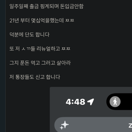
일주일째 출금 핑계되며 돈입금안함
21년 부터 몇십억을했는데 ㅉㅉ
덕분에 단도 합니다
또 저 ㅅㄲ들 리뉴얼하고 ㅉㅉ
그지 푼돈 먹고 그러고 살아라
저 통장들도 신고 합니다