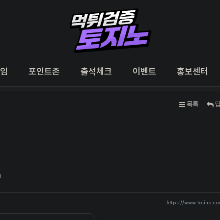
임
포인트존
출석체크
이벤트
홍보센터
목록
답
0
https://www.tojino.c