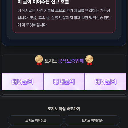
이 글이 이어주는 신고 흐름
이 게시글은 사건 기록을 모으고 추가 제보를 연결하는 기준점
입니다. 댓글, 후속 글, 운영 반응까지 함께 보면 먹튀검증 판단
이 더 또렷해집니다.
토지노
공식보증업체
토지노 핵심 바로가기
토지노 먹튀신고
토지노 먹튀검증