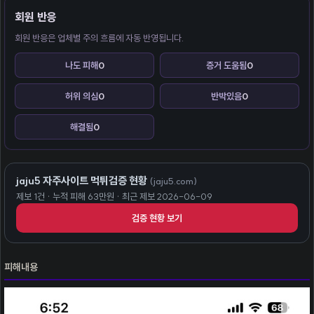
회원 반응
회원 반응은 업체별 주의 흐름에 자동 반영됩니다.
나도 피해
0
증거 도움됨
0
허위 의심
0
반박있음
0
해결됨
0
jaju5 자주사이트 먹튀검증 현황
(jaju5.com)
제보 1건 · 누적 피해 63만원 · 최근 제보 2026-06-09
검증 현황 보기
피해내용