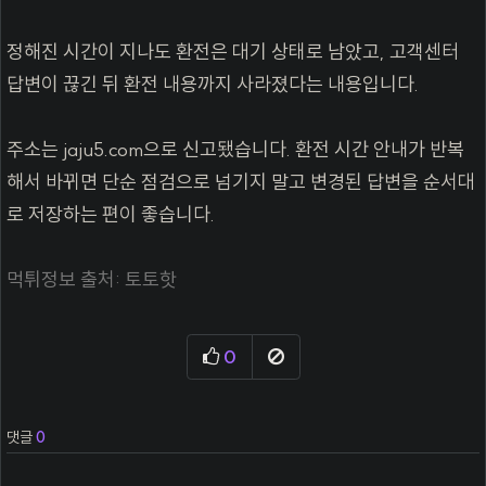
정해진 시간이 지나도 환전은 대기 상태로 남았고, 고객센터
답변이 끊긴 뒤 환전 내용까지 사라졌다는 내용입니다.
주소는 jaju5.com으로 신고됐습니다. 환전 시간 안내가 반복
해서 바뀌면 단순 점검으로 넘기지 말고 변경된 답변을 순서대
로 저장하는 편이 좋습니다.
먹튀정보 출처: 토토핫
0
추천
신고
댓글
0