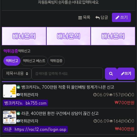
자동등록방지 숫자를 순서대로 입력하세요.
목록
답글
쓰기
먹튀신고
먹튀검증
먹튀신고
먹튀신고
먹튀신고 베스트
먹튀검증
검색어
검색대상
쓰기
검색하기
뱅크카지노, 700만원 적중 뒤 올인배팅 핑계가 나온 신고
먹튀관리자
06.09
157
0
0
700만원
뱅크카지노
bk755.com
라쿤, 400만원 환전 구간에서 상담이 끊긴 신고
먹튀관리자
06.09
164
0
0
400만원
라쿤
https://rac12.com/login.asp