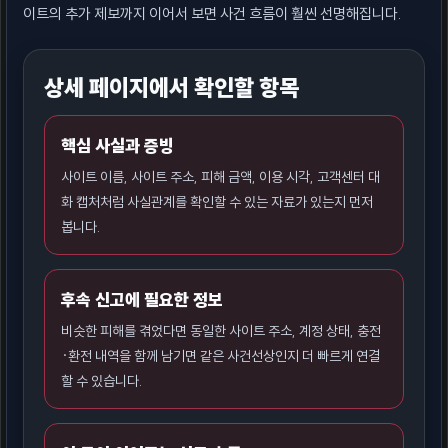
이트의 추가 제보까지 이어서 보면 사건 흐름이 훨씬 선명해집니다.
상세 페이지에서 확인할 항목
핵심 사실과 증빙
사이트 이름, 사이트 주소, 피해 금액, 이용 시각, 고객센터 대
화 캡처처럼 사실관계를 확인할 수 있는 자료가 있는지 먼저
봅니다.
후속 신고에 필요한 정보
비슷한 피해를 겪었다면 동일한 사이트 주소, 계정 상태, 충전
·환전 내역을 함께 남기면 같은 사건선상인지 더 빠르게 연결
할 수 있습니다.