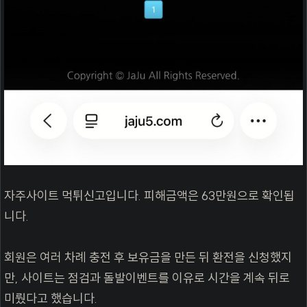
자주사이트 먹튀신고입니다. 피해금액은 63만원으로 확인됩
니다.
회원은 여러 차례 충전 후 보유금을 만든 뒤 환전을 신청했지
만, 사이트는 점검과 돌발이벤트를 이유로 시간을 계속 뒤로
미뤘다고 했습니다.