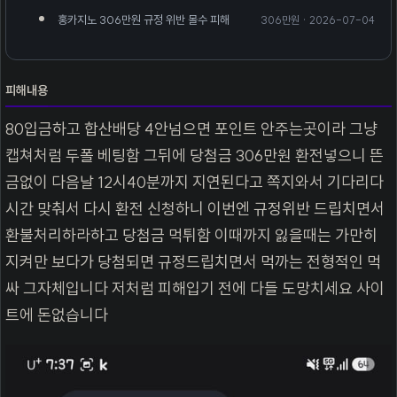
홍카지노 306만원 규정 위반 몰수 피해
306만원 · 2026-07-04
피해내용
80입금하고 합산배당 4안넘으면 포인트 안주는곳이라 그냥
캡쳐처럼 두폴 베팅함 그뒤에 당첨금 306만원 환전넣으니 뜬
금없이 다음날 12시40분까지 지연된다고 쪽지와서 기다리다
시간 맞춰서 다시 환전 신청하니 이번엔 규정위반 드립치면서
환불처리하라하고 당첨금 먹튀함 이때까지 잃을때는 가만히
지켜만 보다가 당첨되면 규정드립치면서 먹까는 전형적인 먹
싸 그자체입니다 저처럼 피해입기 전에 다들 도망치세요 사이
트에 돈없습니다