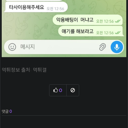
먹튀정보 출처: 먹튀갤
0
추천
신고
댓글
0