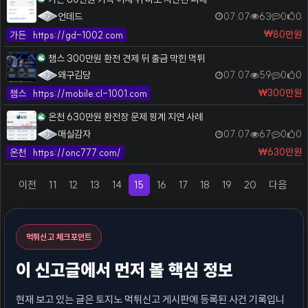
언데드
07.07
63
0
0
80만원
가든
https://gd-1002.com
챔스 300만원 환전 견제 뒤 출금 막힌 먹튀
왜구김당
07.07
59
0
0
300만원
챔스
https://mobile.cl-1001.com
온천 630만원 환전장 문제 핑계 지연 사례
매실감자
07.07
67
0
0
630만원
온천
https://onc777.com/
이전
11
12
13
14
15
16
17
18
19
20
다음
(previous)
(current)
(next)
먹튀신고 체크포인트
이 신고글에서 먼저 볼 핵심 정보
현재 보고 있는 글은 토지노 먹튀신고 게시판에 등록된 사건 기록입니