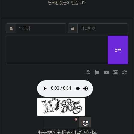
등록된 댓글이 없습니다.
댓글쓰기
필수
필수
닉네임
비밀번호
등록
이모티콘
폰트어썸
동영상
이미지
새 댓
자동등록방지 숫자를 순서대로 입력하세요.