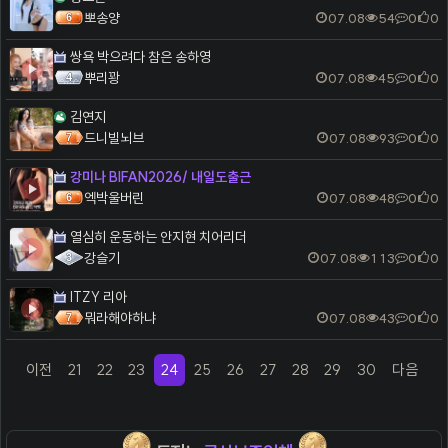
뽀송양
07.08
54
0
0
쌍욕 박으려다 참은 송하영
뿌리꽝
07.08
45
0
0
김연지
드니빌뇌브
07.08
93
0
0
강미나 BIFAN2026/ 내일도출근
엑박울버린
07.08
48
0
0
열심히 운동하는 안지현 치어리더
강슬기
07.08
113
0
0
ITZY 리아
뭐라해야하냐
07.08
43
0
0
이전
21
22
23
24
25
26
27
28
29
30
다음
(previous)
(current)
(next)