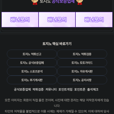
토지노
공식보증업체
토지노 핵심 바로가기
토지노 먹튀신고
토지노 먹튀검증
토지노 공식보증업체
토지노 토토가이드
토지노 스포츠분석
토지노 자유게시판
토지노 후기게시판
토지노 공지사항
공식보증업체
먹튀검증
커뮤니티
포인트게임
포인트존
출석체크
모든 이미지는 회원이 직접 올린 것이며, 사진에 대한 권리는 해당 저작권자에게 있습
니다.
타인의 저작물을 불법적으로 이용 시에는 제재가 가해질 수 있으며, 이에 대하여 당사