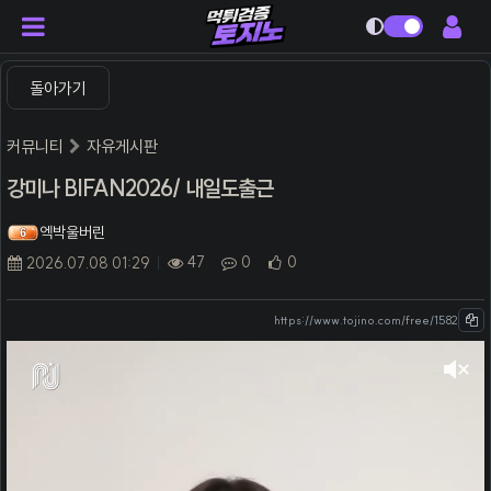
다크모드
돌아가기
커뮤니티
자유게시판
강미나 BIFAN2026/ 내일도출근
엑박울버린
47
0
0
2026.07.08 01:29
https://www.tojino.com/free/1582
본문