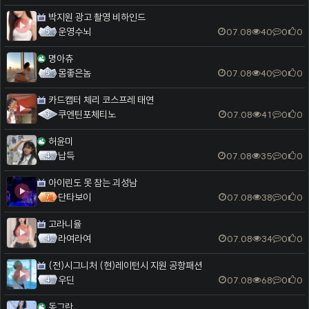
박지원 광고 촬영 비하인드
운영수뇌
07.08
40
0
0
명아츄
몸좋은놈
07.08
40
0
0
카드캡터 체리 코스프레 태연
쿠엔틴포체티노
07.08
41
0
0
허윤미
납득
07.08
35
0
0
아이린도 못 참는 괴성남
단타보이
07.08
38
0
0
고라니율
라여라여
07.08
34
0
0
(전)시그니처 (현)레이턴시 지원 공항패션
우딘
07.08
68
0
0
동그란