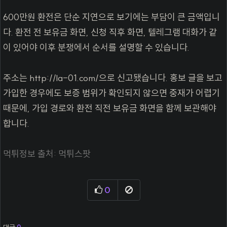
600만원 환전은 단순 지연으로 보기에는 부담이 큰 금액입니
다. 환전 전 보유금 화면, 신청 직후 화면, 텔레그램 대화가 같
이 있어야 이후 분쟁에서 순서를 설명할 수 있습니다.
주소는 http://la-01.com/으로 신고됐습니다. 홍보 글을 보고
가입한 경우에도 보증 범위가 확인되지 않으면 중재가 어렵기
때문에, 가입 경로와 환전 직전 보유금 화면을 함께 보관해야
합니다.
먹튀정보 출처: 먹튀스팟
0
추천
신고