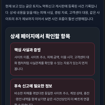
현재 보고 있는 글은 토지노 먹튀신고 게시판에 등록된 사건 기록입니
다. 상세 내용을 읽을 때는 피해 사실, 증빙 자료, 고객센터 대응, 같은 사
이트의 추가 제보까지 이어서 보면 사건 흐름이 훨씬 선명해집니다.
상세 페이지에서 확인할 항목
핵심 사실과 증빙
사이트 이름, 사이트 주소, 피해 금액, 이용 시각, 고객센터 대
화 캡처처럼 사실관계를 확인할 수 있는 자료가 있는지 먼저
봅니다.
후속 신고에 필요한 정보
비슷한 피해를 겪었다면 동일한 사이트 주소, 계정 상태, 충전
·환전 내역을 함께 남기면 같은 사건선상인지 더 빠르게 연결