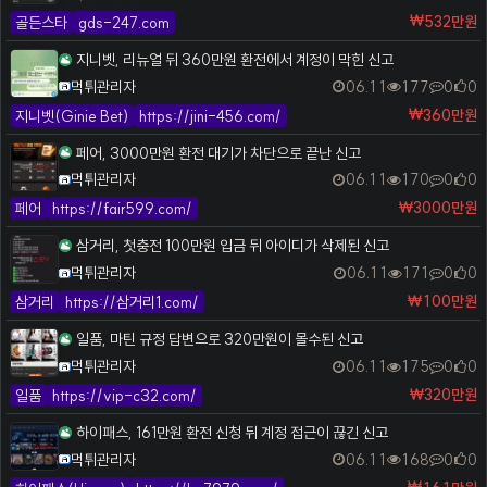
532만원
골든스타
gds-247.com
지니벳, 리뉴얼 뒤 360만원 환전에서 계정이 막힌 신고
먹튀관리자
06.11
177
0
0
360만원
지니벳(Ginie Bet)
https://jini-456.com/
페어, 3000만원 환전 대기가 차단으로 끝난 신고
먹튀관리자
06.11
170
0
0
3000만원
페어
https://fair599.com/
삼거리, 첫충전 100만원 입금 뒤 아이디가 삭제된 신고
먹튀관리자
06.11
171
0
0
100만원
삼거리
https://삼거리1.com/
일품, 마틴 규정 답변으로 320만원이 몰수된 신고
먹튀관리자
06.11
175
0
0
320만원
일품
https://vip-c32.com/
하이패스, 161만원 환전 신청 뒤 계정 접근이 끊긴 신고
먹튀관리자
06.11
168
0
0