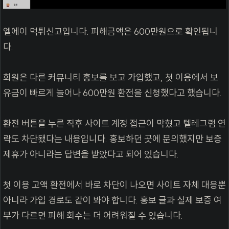
엘에이 먹튀신고입니다. 피해금액은 600만원으로 확인됩니
다.
회원은 다른 커뮤니티 홍보를 보고 가입했고, 첫 이용에서 보
유금이 빠르게 늘어나 600만원 환전을 신청했다고 했습니다.
환전 버튼을 누른 직후 사이트 계정 접근이 막혔고 텔레그램 연
락도 차단됐다는 내용입니다. 홍보하던 곳에 문의했지만 보증
제휴가 아니라는 답변을 받았다고 되어 있습니다.
첫 이용 고액 환전에서 바로 차단이 나오면 사이트 자체 대응뿐
아니라 가입 경로도 같이 봐야 합니다. 홍보 글과 실제 보증 여
부가 다르면 피해 회수는 더 어려워질 수 있습니다.