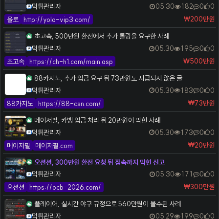
먹튀관리자
05.30
182
0
0
200만원
욜로
http://yolo-vip3.com/
초고속, 500만원 환전에서 추가 롤링을 요구한 사례
먹튀관리자
05.30
195
0
0
500만원
초고속
https://ch-h1.com/main.asp
88카지노, 추가 입금 요구 뒤 73만원도 지급되지 않은 글
먹튀관리자
05.30
183
0
0
73만원
88카지노
https://88-csn.com/
메이저필, 카뱅 입금 처리 뒤 20만원이 막힌 사례
먹튀관리자
05.30
173
0
0
20만원
메이저필
메이저필.com
오션션, 300만원 환전 요청 뒤 접속까지 막힌 신고
먹튀관리자
05.30
171
0
0
300만원
오션션
https://ocb-2026.com/
플레이어, 실시간 야구 규정으로 560만원이 몰수된 사례
먹튀관리자
05.29
199
0
0