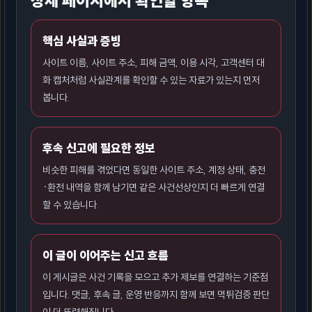
상세 페이지에서 확인할 항목
핵심 사실과 증빙
사이트 이름, 사이트 주소, 피해 금액, 이용 시각, 고객센터 대
화 캡처처럼 사실관계를 확인할 수 있는 자료가 있는지 먼저
봅니다.
후속 신고에 필요한 정보
비슷한 피해를 겪었다면 동일한 사이트 주소, 계정 상태, 충전
·환전 내역을 함께 남기면 같은 사건선상인지 더 빠르게 연결
할 수 있습니다.
이 글이 이어주는 신고 흐름
이 게시글은 사건 기록을 모으고 추가 제보를 연결하는 기준점
입니다. 댓글, 후속 글, 운영 반응까지 함께 보면 먹튀검증 판단