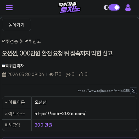
다크모드
돌아가기
먹튀검증
먹튀신고
오션션, 300만원 환전 요청 뒤 접속까지 막힌 신고
먹튀관리자
170
0
0
2026.05.30 09:06
https://www.tojino.com/mttip/358
본문
사이트 이름
오션션
https://ocb-2026.com/
사이트 주소
300 만원
피해금액