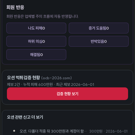
회원 반응
회원 반응은 업체별 주의 흐름에 자동 반영됩니다.
나도 피해
0
증거 도움됨
0
허위 의심
0
반박있음
0
해결됨
0
오션 먹튀검증 현황
(ocb-2026.com)
제보 2건 · 누적 피해 600만원 · 최근 제보 2026-06-01
검증 현황 보기
오션 관련 신고 더 보기
오션, 다폴더 적중 뒤 300만원과 계정이 함께 막힌 신고
300만원 · 2026-06-01