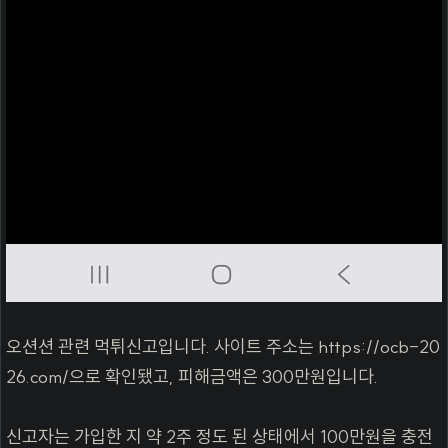
오션션 관련 먹튀신고입니다. 사이트 주소는 https://ocb-20
26.com/으로 확인됐고, 피해금액은 300만원입니다.
신고자는 가입한 지 약 2주 정도 된 상태에서 100만원을 충전