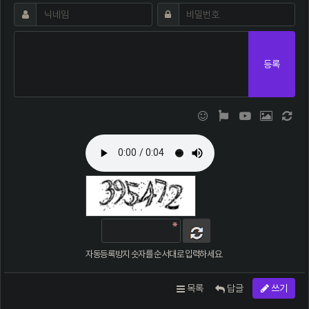
댓글쓰기
필수
필수
닉네임
비밀번호
등록
이모티콘
폰트어썸
동영상
이미지
새 댓
자동등록방지 숫자를 순서대로 입력하세요.
목록
답글
쓰기