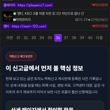
560만원
플레이어
https://playercs7.com/
엠티, KBO 3폴 적중 직전 로그인 차단으로 끝난 건
먹튀관리자
05.29
204
0
0
350만원
엠티
https://mart-123.com/
이전
31
32
33
34
35
36
37
38
39
40
다음
(previous)
(current)
(next)
먹튀신고 체크포인트
이 신고글에서 먼저 볼 핵심 정보
현재 보고 있는 글은 토지노 먹튀신고 게시판에 등록된 사건 기록입니
다. 상세 내용을 읽을 때는 피해 사실, 증빙 자료, 고객센터 대응, 같은 사
이트의 추가 제보까지 이어서 보면 사건 흐름이 훨씬 선명해집니다.