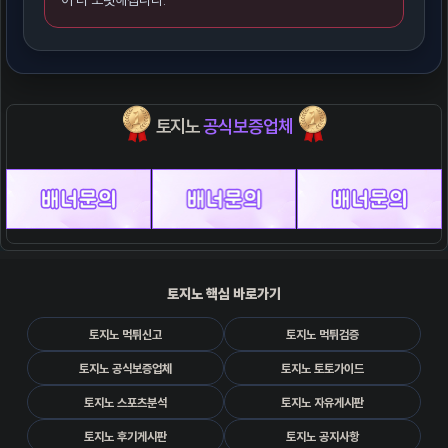
이 더 또렷해집니다.
토지노
공식보증업체
토지노 핵심 바로가기
토지노 먹튀신고
토지노 먹튀검증
토지노 공식보증업체
토지노 토토가이드
토지노 스포츠분석
토지노 자유게시판
토지노 후기게시판
토지노 공지사항