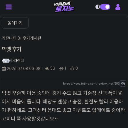
다크모드
돌아가기
커뮤니티
후기게시판
빅벳 후기
라라랜더
53
1
0
2026.07.08 03:08
https://www.tojino.com/review_hot/383
본문
빅벳 꾸준히 이용 중인데 경기 수도 많고 기준점 선택 폭이 넓
어서 마음에 듭니다. 배당도 괜찮고 충전, 환전도 빨라 이용하
기 편하네요. 고객센터 응대도 좋고 이벤트도 업데이트 중이라
고히니 쭉 사용할것같네요~