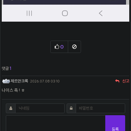
0
추천
신고
댓글
1
제르만크록님의 댓글
제르만크록
신고
2026.07.08 03:10
작성일
나이스 축 ! ㅎ
댓글쓰기
필수
필수
닉네임
비밀번호
등록