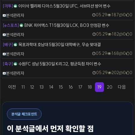
[격투]
이이삭 펠리페 디아스 5월30일 UFC, 서브미션 방어 변수
등록자
05.29
187
0
0
분석관리자
[e스포츠]
BNK 피어엑스 T1 5월30일 LCK, BO3 안정감 변수
등록자
05.29
182
0
0
분석관리자
[배구]
목포과학대 호남대 5월30일 대학배구, 무승 맞대결
등록자
05.29
168
0
0
분석관리자
[축구]
수원FC 성남 5월30일 K리그2, 평균득점 차이 변수
등록자
05.29
202
0
0
분석관리자
이전
11
12
13
14
15
16
17
18
19
20
다음
(previous)
(current)
(next)
분석글 체크포인트
이 분석글에서 먼저 확인할 점