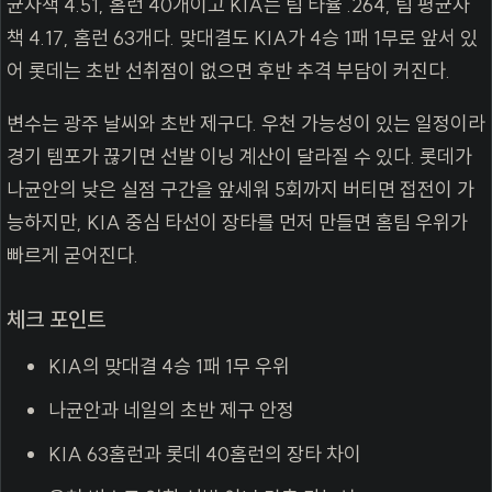
균자책 4.51, 홈런 40개이고 KIA는 팀 타율 .264, 팀 평균자
책 4.17, 홈런 63개다. 맞대결도 KIA가 4승 1패 1무로 앞서 있
어 롯데는 초반 선취점이 없으면 후반 추격 부담이 커진다.
변수는 광주 날씨와 초반 제구다. 우천 가능성이 있는 일정이라
경기 템포가 끊기면 선발 이닝 계산이 달라질 수 있다. 롯데가
나균안의 낮은 실점 구간을 앞세워 5회까지 버티면 접전이 가
능하지만, KIA 중심 타선이 장타를 먼저 만들면 홈팀 우위가
빠르게 굳어진다.
체크 포인트
KIA의 맞대결 4승 1패 1무 우위
나균안과 네일의 초반 제구 안정
KIA 63홈런과 롯데 40홈런의 장타 차이