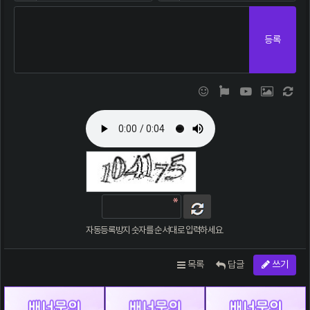
등록
이모티콘
폰트어썸
동영상
이미지
새 댓
자동등록방지 숫자를 순서대로 입력하세요.
목록
답글
쓰기