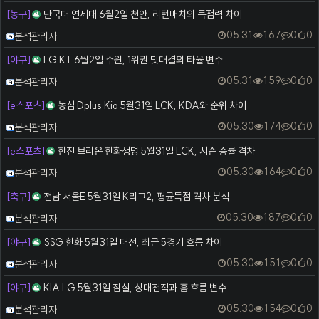
[농구]
단국대 연세대 6월2일 천안, 리턴매치의 득점력 차이
등록자
05.31
167
0
0
분석관리자
[야구]
LG KT 6월2일 수원, 1위권 맞대결의 타율 변수
등록자
05.31
159
0
0
분석관리자
[e스포츠]
농심 Dplus Kia 5월31일 LCK, KDA와 순위 차이
등록자
05.30
174
0
0
분석관리자
[e스포츠]
한진 브리온 한화생명 5월31일 LCK, 시즌 승률 격차
등록자
05.30
164
0
0
분석관리자
[축구]
전남 서울E 5월31일 K리그2, 평균득점 격차 분석
등록자
05.30
187
0
0
분석관리자
[야구]
SSG 한화 5월31일 대전, 최근 5경기 흐름 차이
등록자
05.30
151
0
0
분석관리자
[야구]
KIA LG 5월31일 잠실, 상대전적과 홈 흐름 변수
등록자
05.30
154
0
0
분석관리자