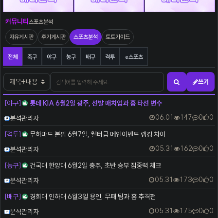
커뮤니티
스포츠분석
자유게시판
후기게시판
스포츠분석
토토가이드
스포츠분석 분류 목록
전체
축구
야구
농구
배구
격투
e스포츠
검색어
검색대상
쓰기
검색하기
[야구]
롯데 KIA 6월2일 광주, 선발 매치업과 홈 타선 변수
등록자
06.01
147
0
0
분석관리자
[격투]
무하마드 본핌 6월7일, 웰터급 메인이벤트 랭킹 차이
등록자
05.31
162
0
0
분석관리자
[농구]
건국대 한양대 6월2일 충주, 초반 승부 집중력 체크
등록자
05.31
173
0
0
분석관리자
[배구]
경희대 인하대 6월3일 용인, 무패 팀과 홈 추격전
등록자
05.31
175
0
0
분석관리자