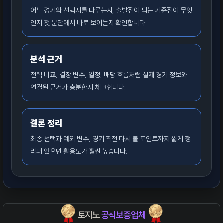
어느 경기와 선택지를 다루는지, 출발점이 되는 기준점이 무엇
인지 첫 문단에서 바로 보이는지 확인합니다.
분석 근거
전력 비교, 결장 변수, 일정, 배당 흐름처럼 실제 경기 정보와
연결된 근거가 충분한지 체크합니다.
결론 정리
최종 선택과 예외 변수, 경기 직전 다시 볼 포인트까지 짧게 정
리돼 있으면 활용도가 훨씬 높습니다.
토지노
공식보증업체