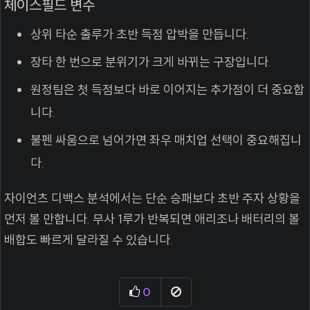
체이스필드 변수
상위 타순 출루가 초반 득점 압박을 만듭니다.
장타 한 번으로 분위기가 크게 바뀌는 구장입니다.
원정팀은 첫 득점보다 바로 이어지는 추가점이 더 중요합
니다.
불펜 싸움으로 넘어가면 좌우 매치업 선택이 중요해집니
다.
자이언츠 디백스 분석에서는 단순 승패보다 초반 주자 상황을
먼저 볼 만합니다. 무사 1루가 반복되면 애리조나 배터리의 볼
배합도 빠르게 달라질 수 있습니다.
추천
신고
0