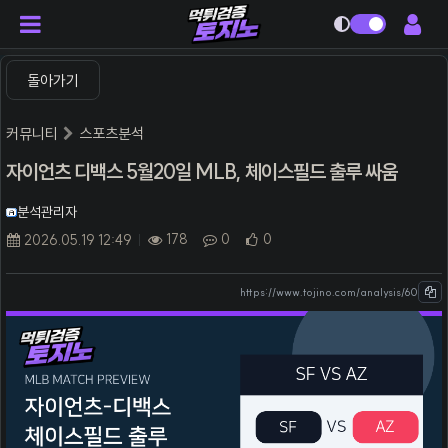
다크모드
돌아가기
커뮤니티
스포츠분석
자이언츠 디백스 5월20일 MLB, 체이스필드 출루 싸움
분석관리자
178
0
0
2026.05.19 12:49
https://www.tojino.com/analysis/60
본문