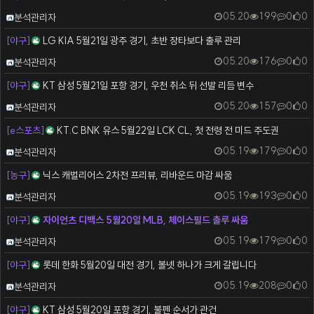
등록자
05.20
199
0
0
분석관리자
[야구]
LG KIA 5월21일 광주 경기, 초반 장타보다 출루 관리
등록자
05.20
176
0
0
분석관리자
[야구]
KT 삼성 5월21일 포항 경기, 우천 취소 뒤 선발 리듬 변수
등록자
05.20
157
0
0
분석관리자
[e스포츠]
KT.C BNK 유스 5월22일 LCK CL, 첫 전령 전 미드 주도권
등록자
05.19
179
0
0
분석관리자
[농구]
닉스 캐벌리어스 2차전 프리뷰, 리바운드 마감 싸움
등록자
05.19
193
0
0
분석관리자
[야구]
자이언츠 디백스 5월20일 MLB, 체이스필드 출루 싸움
등록자
05.19
179
0
0
분석관리자
[야구]
롯데 한화 5월20일 대전 경기, 볼넷 하나가 크게 갈립니다
등록자
05.19
208
0
0
분석관리자
[야구]
KT 삼성 5월20일 포항 경기, 불펜 순서가 관건