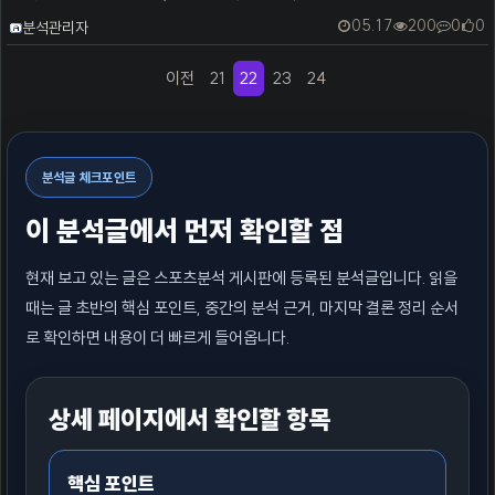
등록자
05.17
200
0
0
분석관리자
이전
21
22
23
24
(previous)
(current)
분석글 체크포인트
이 분석글에서 먼저 확인할 점
현재 보고 있는 글은 스포츠분석 게시판에 등록된 분석글입니다. 읽을
때는 글 초반의 핵심 포인트, 중간의 분석 근거, 마지막 결론 정리 순서
로 확인하면 내용이 더 빠르게 들어옵니다.
상세 페이지에서 확인할 항목
핵심 포인트