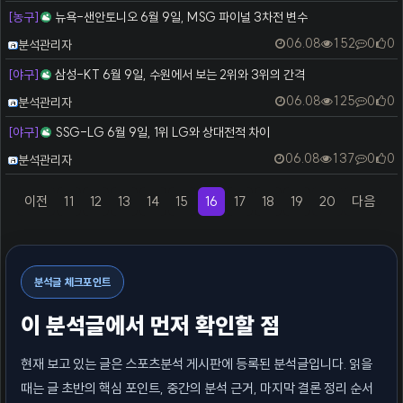
[농구]
뉴욕-샌안토니오 6월 9일, MSG 파이널 3차전 변수
등록자
06.08
152
0
0
분석관리자
[야구]
삼성-KT 6월 9일, 수원에서 보는 2위와 3위의 간격
등록자
06.08
125
0
0
분석관리자
[야구]
SSG-LG 6월 9일, 1위 LG와 상대전적 차이
등록자
06.08
137
0
0
분석관리자
이전
11
12
13
14
15
16
17
18
19
20
다음
(previous)
(current)
(next)
분석글 체크포인트
이 분석글에서 먼저 확인할 점
현재 보고 있는 글은 스포츠분석 게시판에 등록된 분석글입니다. 읽을
때는 글 초반의 핵심 포인트, 중간의 분석 근거, 마지막 결론 정리 순서