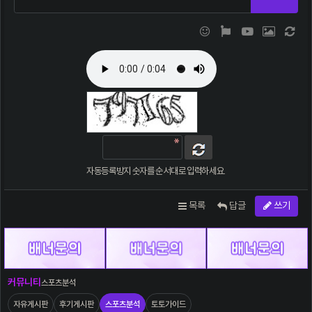
이모티콘
폰트어썸
동영상
이미지
새 댓
자동등록방지 숫자를 순서대로 입력하세요.
목록
답글
쓰기
커뮤니티
스포츠분석
자유게시판
후기게시판
스포츠분석
토토가이드