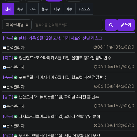
스포츠분석 분류 목록
전체
축구
야구
농구
배구
격투
e스포츠
검색어
검색대상
쓰기
검색하기
[야구]
한화-키움 6월 12일 고척, 타격 지표와 선발 리스크
등록자
06.11
135
0
0
분석관리자
[축구]
잉글랜드-코스타리카 6월 11일, 올랜도 평가전 압박 변수
등록자
06.10
151
0
0
분석관리자
[축구]
포르투갈-나이지리아 6월 11일, 월드컵 직전 점검 변수
등록자
06.10
144
0
0
분석관리자
[농구]
샌안토니오-뉴욕 6월 11일, 파이널 4차전 홈 변수
등록자
06.10
162
0
0
분석관리자
[야구]
다저스-피츠버그 6월 11일, 오타니 선발 우위 분석
등록자
06.10
143
0
0
분석관리자
[야구]
보스턴-탬파베이 6월 11일, 선발 안정감 차이 분석