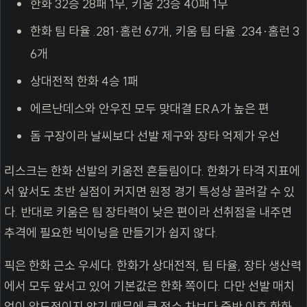
한화 32승 28패 1무, 키움 23승 40패 1무
한화 팀 타율 .281·홈런 67개, 키움 팀 타율 .234·홈런 3
6개
상대전적 한화 4승 1패
에르난데스와 안우진 모두 맞대결 ERA가 높은 편
돔 구장이라 날씨보다 선발 제구와 장타 억제가 우선
리스크는 한화 선발의 키움전 흔들림이다. 한화가 타격 지표에
서 앞서도 초반 실점이 커지면 원정 경기 특성상 끌려갈 수 있
다. 반대로 키움은 팀 장타력이 낮은 편이라 선취점을 내주면
추격에 필요한 빅이닝을 만들기가 쉽지 않다.
픽은 한화 근소 우세다. 한화가 상대전적, 팀 타율, 장타 생산력
에서 모두 앞서고 있어 기본값은 한화 쪽이다. 다만 선발 매치
업이 압도적이지 않기 때문에 큰 점수 차보다 중반 이후 한화