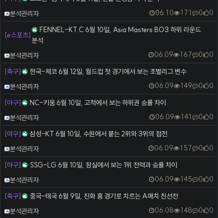
등록자
06.10
171
0
0
분석관리자
FENNEL-KT.C 6월 10일, Asia Masters BO3 하위 라운드
[e스포츠]
분석
등록자
06.09
167
0
0
분석관리자
[축구]
한국-체코 6월 12일, 월드컵 첫 경기에서 보는 조별리그 변수
등록자
06.09
149
0
0
분석관리자
[야구]
NC-키움 6월 10일, 고척에서 보는 하위권 승률 차이
등록자
06.09
141
0
0
분석관리자
[야구]
삼성-KT 6월 10일, 수원에서 붙는 2위와 3위의 접전
등록자
06.09
157
0
0
분석관리자
[야구]
SSG-LG 6월 10일, 잠실에서 보는 1위 전력과 승률 차이
등록자
06.09
145
0
0
분석관리자
[축구]
중국-태국 6월 9일, 진화 홈 경기로 치르는 A매치 친선전
등록자
06.08
148
0
0
분석관리자