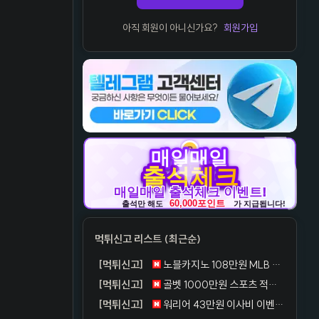
아직 회원이 아니신가요?
회원가입
먹튀신고 리스트 (최근순)
등록일
[먹튀신고]
노블카지노 108만원 MLB 3폴더 적중 뒤 계정 차단 제보
등록일
[먹튀신고]
골벳 1000만원 스포츠 적중 뒤 배팅검수·환전 지연 제보
등록일
[먹튀신고]
워리어 43만원 이사비 이벤트 이용 뒤 환전 거절 제보