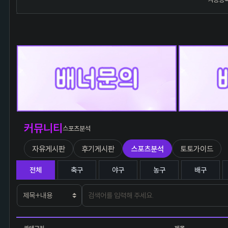
커뮤니티
스포츠분석
자유게시판
후기게시판
스포츠분석
토토가이드
스포츠분석 분류 목록
전체
축구
야구
농구
배구
검색대상
검색어