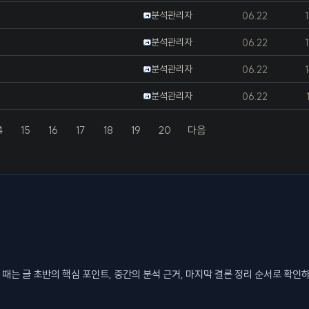
06.22
분석관리자
등록자
등록일
06.22
분석관리자
등록자
등록일
06.22
분석관리자
등록자
등록일
06.22
분석관리자
등록자
등록일
(next)
4
15
16
17
18
19
20
다음
때는 글 초반의 핵심 포인트, 중간의 분석 근거, 마지막 결론 정리 순서로 확인