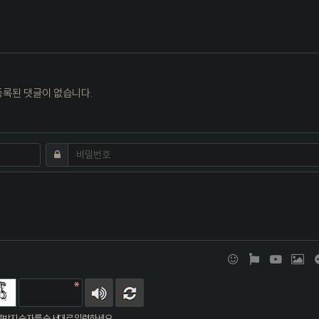
등록된 댓글이 없습니다.
필수
비밀번호
이모티콘
폰트어썸
동영상
이
방지 숫자를 순서대로 입력하세요.