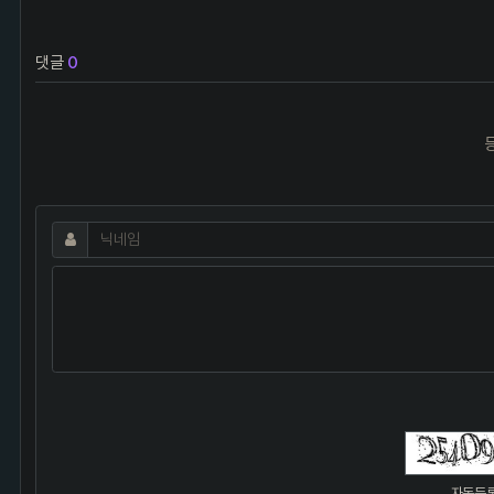
댓글
0
댓글쓰기
필수
닉네임
숫자음성듣기
새로고침
자동등록