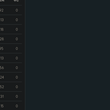
조회
추천
92
0
추천
113
0
추천
118
0
추천
128
0
추천
95
0
추천
113
0
추천
156
0
추천
124
0
추천
152
0
추천
131
0
추천
115
0
추천