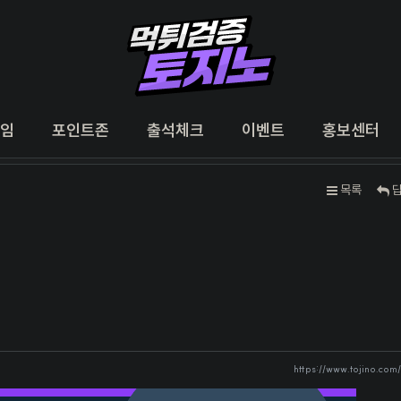
임
포인트존
출석체크
이벤트
홍보센터
목록
답
https://www.tojino.com/