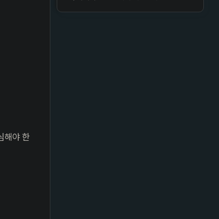
심해야 한