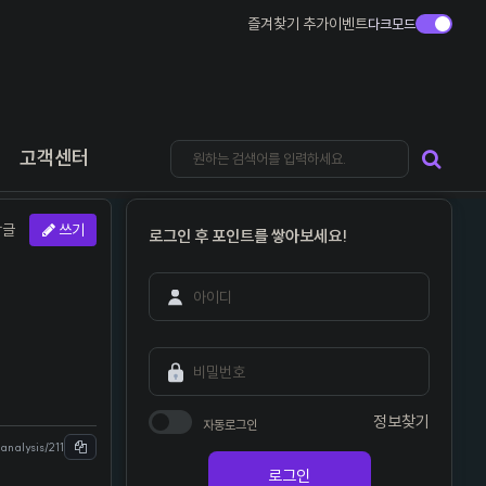
즐겨찾기 추가
이벤트
다크모드
고객센터
글
쓰기
로그인 후 포인트를 쌓아보세요!
필수
아이디
필수
비밀번호
정보찾기
자동로그인
analysis/211
로그인