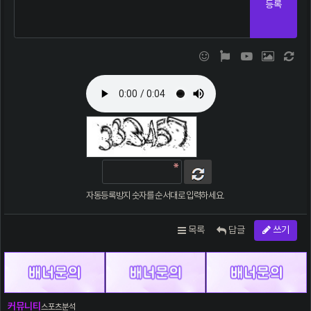
등록
이모티콘
폰트어썸
동영상
이미지
새 댓
자동등록방지 숫자를 순서대로 입력하세요.
목록
답글
쓰기
커뮤니티
스포츠분석