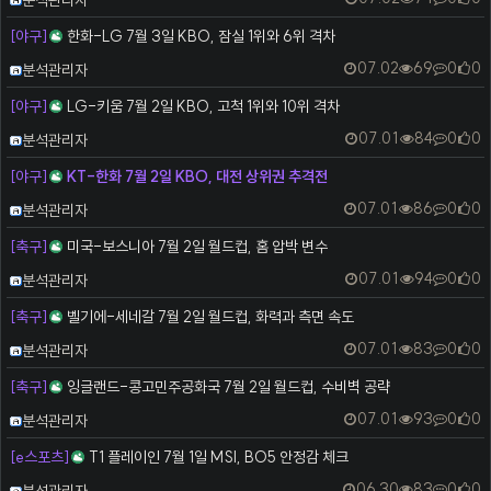
[야구]
한화-LG 7월 3일 KBO, 잠실 1위와 6위 격차
등록자
07.02
69
0
0
분석관리자
[야구]
LG-키움 7월 2일 KBO, 고척 1위와 10위 격차
등록자
07.01
84
0
0
분석관리자
[야구]
KT-한화 7월 2일 KBO, 대전 상위권 추격전
등록자
07.01
86
0
0
분석관리자
[축구]
미국-보스니아 7월 2일 월드컵, 홈 압박 변수
등록자
07.01
94
0
0
분석관리자
[축구]
벨기에-세네갈 7월 2일 월드컵, 화력과 측면 속도
등록자
07.01
83
0
0
분석관리자
[축구]
잉글랜드-콩고민주공화국 7월 2일 월드컵, 수비벽 공략
등록자
07.01
93
0
0
분석관리자
[e스포츠]
T1 플레이인 7월 1일 MSI, BO5 안정감 체크
등록자
06.30
83
0
0
분석관리자