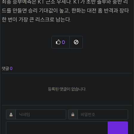
최종 승부예측은 KT 근소 우세다. KT가 초반 출루와 중반 리
드를 만들면 승리 기대값이 높고, 한화는 대전 홈 반격과 장타
한 번이 가장 큰 리스크로 남는다.
추천
신고
0
댓글
0
등록된 댓글이 없습니다.
댓글쓰기
필수
필수
닉네임
비밀번호