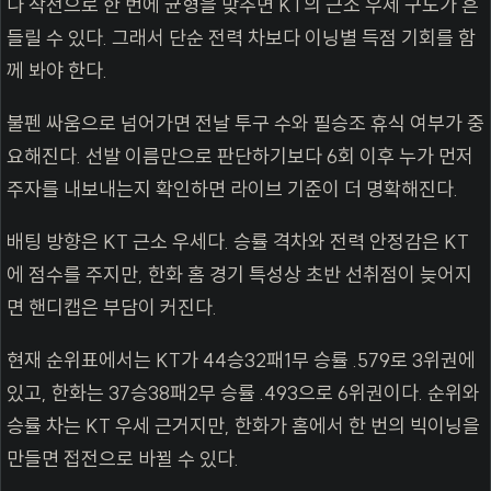
나 작전으로 한 번에 균형을 맞추면 KT의 근소 우세 구도가 흔
들릴 수 있다. 그래서 단순 전력 차보다 이닝별 득점 기회를 함
께 봐야 한다.
불펜 싸움으로 넘어가면 전날 투구 수와 필승조 휴식 여부가 중
요해진다. 선발 이름만으로 판단하기보다 6회 이후 누가 먼저
주자를 내보내는지 확인하면 라이브 기준이 더 명확해진다.
배팅 방향은 KT 근소 우세다. 승률 격차와 전력 안정감은 KT
에 점수를 주지만, 한화 홈 경기 특성상 초반 선취점이 늦어지
면 핸디캡은 부담이 커진다.
현재 순위표에서는 KT가 44승32패1무 승률 .579로 3위권에
있고, 한화는 37승38패2무 승률 .493으로 6위권이다. 순위와
승률 차는 KT 우세 근거지만, 한화가 홈에서 한 번의 빅이닝을
만들면 접전으로 바뀔 수 있다.