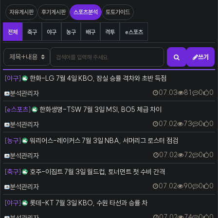
자유게시판
후기게시판
스포츠분석
토토가이드
스포츠분석 분류 목록
전체
축구
야구
농구
배구
격투
e스포츠
검색어
검색대상
쓰기
검색하기
[야구]
한화-LG 7월 4일 KBO, 잠실 승률 격차와 초반 득점
등록자
07.03
81
0
0
분석관리자
[e스포츠]
한화생명-TSW 7월 3일 MSI, BO5 체급 차이
등록자
07.02
73
0
0
분석관리자
[농구]
워리어스-레이커스 7월 3일 NBA, 서머리그 로스터 점검
등록자
07.02
72
0
0
분석관리자
[축구]
호주-이집트 7월 3일 월드컵, 토너먼트 첫 수비 간격
등록자
07.02
90
0
0
분석관리자
[야구]
롯데-KT 7월 3일 KBO, 수원 타선과 승률 차
등록자
07.02
74
0
0
분석관리자