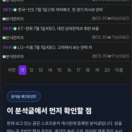
[배구]
한국-인도 7월 1일 U18 여자배구, 첫 경기 리시브 관리
등록자
06.30
86
0
0
분석관리자
[야구]
KT-한화 7월 1일 KBO, 대전 상대전적과 후반 싸움
등록자
06.30
76
0
0
분석관리자
[야구]
LG-키움 7월 1일 KBO, 고척에서 보는 전력 차
등록자
06.30
91
0
0
분석관리자
이전
11
12
13
14
15
16
17
18
19
20
다음
(previous)
(current)
(next)
분석글 체크포인트
이 분석글에서 먼저 확인할 점
현재 보고 있는 글은 스포츠분석 게시판에 등록된 분석글입니다. 읽을
때는 글 초반의 핵심 포인트, 중간의 분석 근거, 마지막 결론 정리 순서