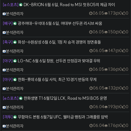
[e스포츠]
DK-BRION 6월 6일, Road to MSI 첫 BO5의 체급 차이
등록자
06.05
173
0
0
분석관리자
[배구]
광주여대-우석대 6월 6일, 여대부 선두권 리시브 싸움
등록자
06.05
150
0
0
분석관리자
[축구]
화성-수원삼성 6월 6일, 1점 차 승격 경쟁의 정면충돌
등록자
06.05
147
0
0
분석관리자
[야구]
LG-NC 6월 6일 창원, 선두권 안정감과 맞대결 우위
등록자
06.05
136
0
0
분석관리자
[야구]
한화-롯데 6월 6일 사직, 최근 10경기 반등의 무게
등록자
06.05
132
0
0
분석관리자
[e스포츠]
한화생명 T1 6월12일 LCK, Road to MSI BO5 운영
등록자
06.04
193
0
0
분석관리자
[격투]
무함마드 본핌 6월7일 UFC, 웰터급 랭킹과 그래플링 압박
등록자
06.04
176
0
0
분석관리자