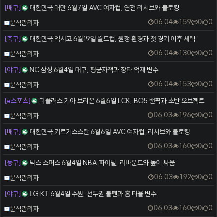
[배구]
대한민국 대만 6월7일 AVC 여자컵, 연전 리시브와 블로킹
등록자
06.04
159
0
0
분석관리자
[축구]
대한민국 멕시코 6월19일 월드컵, 원정 환경과 첫 경기 이후 체력
등록자
06.04
130
0
0
분석관리자
[야구]
NC 삼성 6월4일 대구, 평균자책과 장타 억제 변수
등록자
06.04
153
0
0
분석관리자
[e스포츠]
디플러스 기아 브리온 6월6일 LCK, BO5 밴픽과 초반 오브젝트
등록자
06.03
196
0
0
분석관리자
[배구]
대한민국 키르기스스탄 6월6일 AVC 여자컵, 리시브와 블로킹
등록자
06.03
160
0
0
분석관리자
[농구]
닉스 스퍼스 6월4일 NBA 파이널, 리바운드와 높이 싸움
등록자
06.03
192
0
0
분석관리자
[야구]
LG KT 6월4일 수원, 선두권 불펜과 홈 타율 변수
등록자
06.03
160
0
0
분석관리자