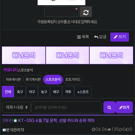
자동등록방지 숫자를 순서대로 입력하세요.
목록
답글
쓰기
커뮤니티
스포츠분석
자유게시판
후기게시판
스포츠분석
토토가이드
스포츠분석 분류 목록
전체
축구
야구
농구
배구
격투
e스포츠
검색어
검색대상
쓰기
검색하기
[야구]
KT-SSG 6월 7일 문학, 선발 카드와 순위 격차
등록자
06.06
135
0
0
분석관리자