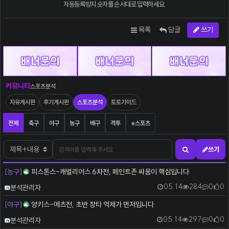
자동등록방지 숫자를 순서대로 입력하세요.
목록
답글
쓰기
커뮤니티
스포츠분석
자유게시판
후기게시판
스포츠분석
토토가이드
스포츠분석 분류 목록
전체
축구
야구
농구
배구
격투
e스포츠
검색어
검색대상
쓰기
검색하기
[농구]
피스톤스-캐벌리어스 6차전, 페인트존 싸움이 핵심입니다
등록자
05.14
284
0
0
분석관리자
[야구]
양키스-메츠전, 초반 장타 억제가 먼저입니다
등록자
05.14
297
0
0
분석관리자