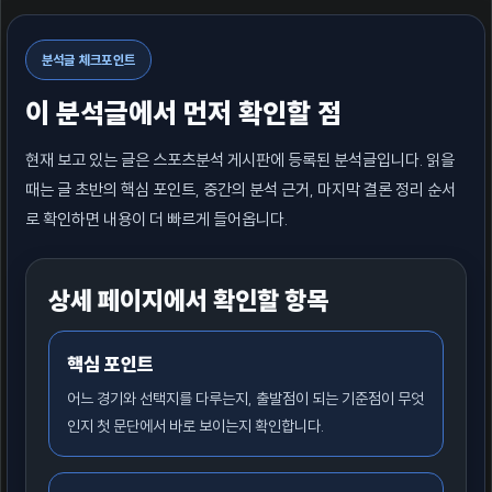
분석글 체크포인트
이 분석글에서 먼저 확인할 점
현재 보고 있는 글은 스포츠분석 게시판에 등록된 분석글입니다. 읽을
때는 글 초반의 핵심 포인트, 중간의 분석 근거, 마지막 결론 정리 순서
로 확인하면 내용이 더 빠르게 들어옵니다.
상세 페이지에서 확인할 항목
핵심 포인트
어느 경기와 선택지를 다루는지, 출발점이 되는 기준점이 무엇
인지 첫 문단에서 바로 보이는지 확인합니다.