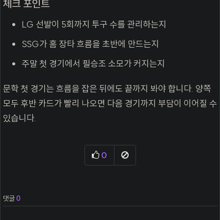
체크 포인트
LG 선발이 5회까지 투구 수를 관리하는지
SSG가 홈 장타 흐름을 초반에 만드는지
주말 첫 경기에서 필승조 소모가 커지는지
문학 첫 경기는 흐름을 잡은 뒤에도 끝까지 봐야 합니다. 양쪽
모두 후반 카드가 빨리 나오면 다음 경기까지 부담이 이어질 수
있습니다.
추천
신고
0
댓글
0