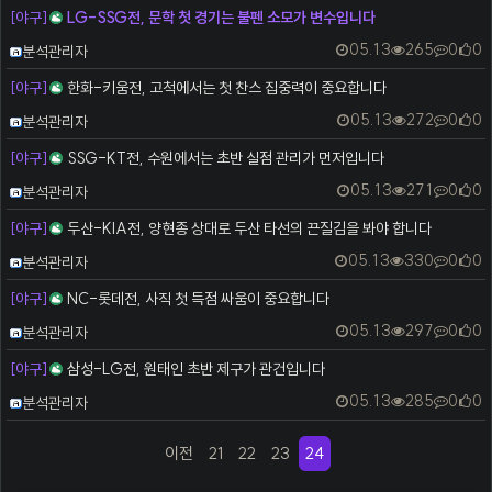
[야구]
LG-SSG전, 문학 첫 경기는 불펜 소모가 변수입니다
등록자
05.13
265
0
0
분석관리자
[야구]
한화-키움전, 고척에서는 첫 찬스 집중력이 중요합니다
등록자
05.13
272
0
0
분석관리자
[야구]
SSG-KT전, 수원에서는 초반 실점 관리가 먼저입니다
등록자
05.13
271
0
0
분석관리자
[야구]
두산-KIA전, 양현종 상대로 두산 타선의 끈질김을 봐야 합니다
등록자
05.13
330
0
0
분석관리자
[야구]
NC-롯데전, 사직 첫 득점 싸움이 중요합니다
등록자
05.13
297
0
0
분석관리자
[야구]
삼성-LG전, 원태인 초반 제구가 관건입니다
등록자
05.13
285
0
0
분석관리자
이전
21
22
23
24
(previous)
(current)